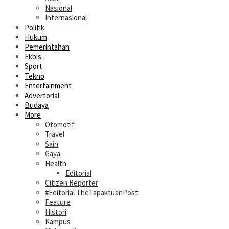
Nasional
Internasional
Politik
Hukum
Pemerintahan
Ekbis
Sport
Tekno
Entertainment
Advertorial
Budaya
More
Otomotif
Travel
Sain
Gaya
Health
Editorial
Citizen Reporter
#Editorial TheTapaktuanPost
Feature
Histori
Kampus