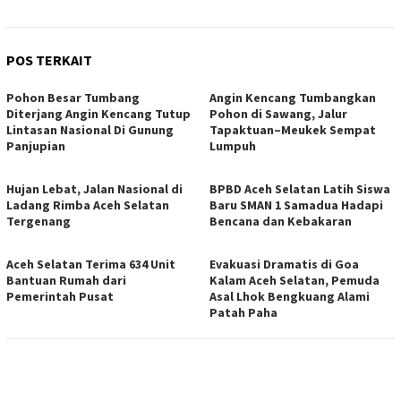
POS TERKAIT
Pohon Besar Tumbang
Angin Kencang Tumbangkan
Diterjang Angin Kencang Tutup
Pohon di Sawang, Jalur
Lintasan Nasional Di Gunung
Tapaktuan–Meukek Sempat
Panjupian
Lumpuh
Hujan Lebat, Jalan Nasional di
BPBD Aceh Selatan Latih Siswa
Ladang Rimba Aceh Selatan
Baru SMAN 1 Samadua Hadapi
Tergenang
Bencana dan Kebakaran
Aceh Selatan Terima 634 Unit
Evakuasi Dramatis di Goa
Bantuan Rumah dari
Kalam Aceh Selatan, Pemuda
Pemerintah Pusat
Asal Lhok Bengkuang Alami
Patah Paha