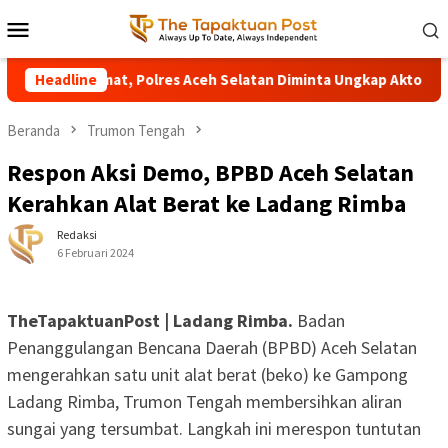
Loncat
Menu
ke
Mobile
konten
ta di Manggamat, Polres Aceh Selatan Diminta Ungkap Aktornya
Headline
Beranda
Trumon Tengah
Respon Aksi Demo, BPBD Aceh Selatan
Kerahkan Alat Berat ke Ladang Rimba
Redaksi
6 Februari 2024
TheTapaktuanPost | Ladang Rimba.
Badan
Penanggulangan Bencana Daerah (BPBD) Aceh Selatan
mengerahkan satu unit alat berat (beko) ke Gampong
Ladang Rimba, Trumon Tengah membersihkan aliran
sungai yang tersumbat. Langkah ini merespon tuntutan