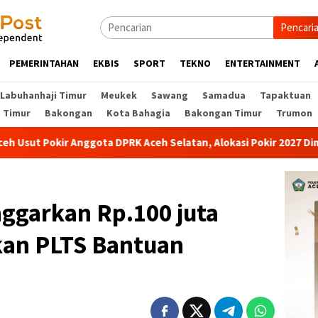
Pencari
PEMERINTAHAN
EKBIS
SPORT
TEKNO
ENTERTAINMENT
Labuhanhaji Timur
Meukek
Sawang
Samadua
Tapaktuan
t Timur
Bakongan
Kota Bahagia
Bakongan Timur
Trumon
gota DPRK Aceh Selatan, Alokasi Pokir 2027 Diminta Dihentikan
nggarkan Rp.100 juta
kan PLTS Bantuan