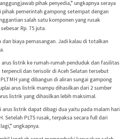
 tanggungjawab pihak penyedia,” ungkapnya seraya
si pihak pemerintah gampong setempat dengan
penggantian salah satu komponen yang rusak
sebesar Rp. 75 juta.
 dan biaya pemasangan. Jadi kalau di totalkan
a.
ai arus listrik ke rumah-rumah penduduk dan fasilitas
rpencil dan terisolir di Aceh Selatan tersebut
ri PLTMH yang dibangun di aliran sungai gampong
lai arus listrik mampu dihasilkan dari 2 sumber
s listrik yang dihasilkan lebih maksimal.
 arus listrik dapat dibagi dua yaitu pada malam hari
. Setelah PLTS rusak, terpaksa secara full dari
lagi,” ungkapnya.
ambil langkah cepat memperbaiki kerusakan salah