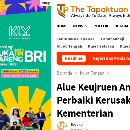
Loncat
tutup
ke
konten
HOME
NEWS
POLITIK
HUKUM
LABUHANHAJI BARAT
Labuhanhaji
Kluet Tengah
Kluet Selatan
Klue
Kejati dan Polda Aceh Usut Pokir Ang
Headline
Beranda
Kluet Tengah
Alue Keujruen A
Perbaiki Kerusa
Kementerian
Redaksi
9 Maret 2021