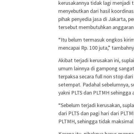
kerusakannya tidak lagi menjadi
menyebutkan dari hasil koordina
pihak penyedia jasa di Jakarta, 
tersebut membutuhkan anggaran 
“Itu belum termasuk ongkos kirim
mencapai Rp. 100 juta,” tambahny
Akibat terjadi kerusakan ini, supl
umum lainnya di gampong sangat te
terpaksa secara full non stop da
setempat. Padahal sebelumnya, sup
yakni PLTS dan PLTMH sehingga aru
“Sebelum terjadi kerusakan, suplai
dari PLTS dan pagi hari dari PLTMH
PLTMH, sehingga tidak maksimal 
Karena itu, pihaknya harus meng