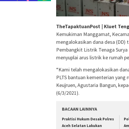
TheTapaktuanPost | Kluet Ten
Kemukiman Manggamat, Kecamatan
mengalokasikan dana desa (DD) 
Pembangkit Listrik Tenaga Surya
menyuplai arus listrik ke rumah 
“Kami telah mengalokasikan dana
PLTS bantuan kementerian yang ru
Keujruen, Agustaria Bangun, kep
(6/3/2021).
BACAAN LAINNYA
Praktisi Hukum Desak Polres
Po
Aceh Selatan Lakukan
Am