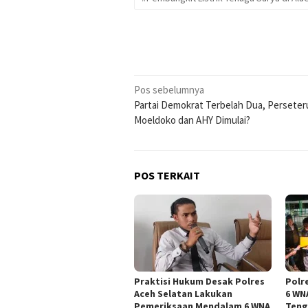
Navigasi
Pos sebelumnya
Partai Demokrat Terbelah Dua, Persete
pos
Moeldoko dan AHY Dimulai?
POS TERKAIT
Praktisi Hukum Desak Polres
Polr
Aceh Selatan Lakukan
6 WN
Pemeriksaan Mendalam 6 WNA
Teng