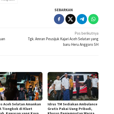
SEBARKAN
Pos berikutnya
ruan
Tgk. Amran Peusijuk Kajari Aceh Selatan yang
baru Heru Anggoro SH
es Aceh Selatan Amankan
Idrus TM Sediakan Ambulance
A Tiongkok di Kluet
Gratis Pakai Uang Pribadi,
ah, Kawasan yang Kaya
Khusus Penjemputan Warga