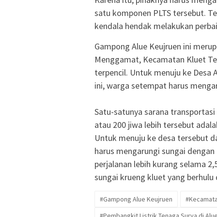
satu komponen PLTS tersebut. Te
kendala hendak melakukan perbai
Gampong Alue Keujruen ini meru
Menggamat, Kecamatan Kluet Tenga
terpencil. Untuk menuju ke Desa A
ini, warga setempat harus mengar
Satu-satunya sarana transportasi
atau 200 jiwa lebih tersebut ad
Untuk menuju ke desa tersebut d
harus mengarungi sungai dengan
perjalanan lebih kurang selama 2,
sungai krueng kluet yang berhulu 
#Gampong Alue Keujruen
#Kecamata
#Pembangkit Listrik Tenaga Surya di Alu