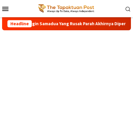
Loncat
Menu
ke
Mobile
konten
sional Air Dingin Samadua Yang Rusak Parah Akhirnya Diperbaiki
Headline