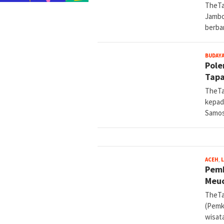
TheTa
Jambo
berba
BUDAY
Pole
Tapa
TheTa
kepad
Samos
ACEH
,
Pemk
Meu
TheTa
(Pemk
wisat