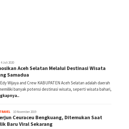
y
4 Juli 2020
osikan Aceh Selatan Melalui Destinasi Wisata
edaksi
ing Samadua
: Edy Wijaya and Crew KABUPATEN Aceh Selatan adalah daerah
emiliki banyak potensi destinasi wisata, seperti wisata bahari,
gkapnya..
By
TRAVEL
10 November 2019
Terjun Ceuraceu Bengkuang, Ditemukan Saat
Redaksi
lik Baru Viral Sekarang