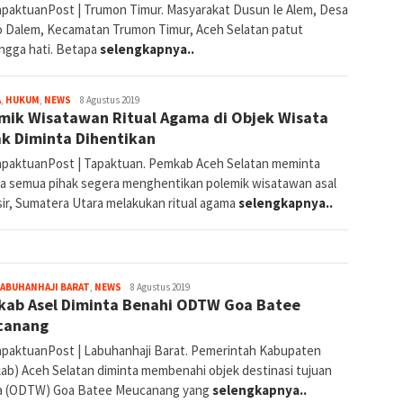
paktuanPost | Trumon Timur. Masyarakat Dusun Ie Alem, Desa
 Dalem, Kecamatan Trumon Timur, Aceh Selatan patut
ngga hati. Betapa
selengkapnya..
By
A
,
HUKUM
,
NEWS
8 Agustus 2019
mik Wisatawan Ritual Agama di Objek Wisata
Redaksi
k Diminta Dihentikan
paktuanPost | Tapaktuan. Pemkab Aceh Selatan meminta
a semua pihak segera menghentikan polemik wisatawan asal
ir, Sumatera Utara melakukan ritual agama
selengkapnya..
By
LABUHANHAJI BARAT
,
NEWS
8 Agustus 2019
ab Asel Diminta Benahi ODTW Goa Batee
Redaksi
canang
paktuanPost | Labuhanhaji Barat. Pemerintah Kabupaten
ab) Aceh Selatan diminta membenahi objek destinasi tujuan
a (ODTW) Goa Batee Meucanang yang
selengkapnya..