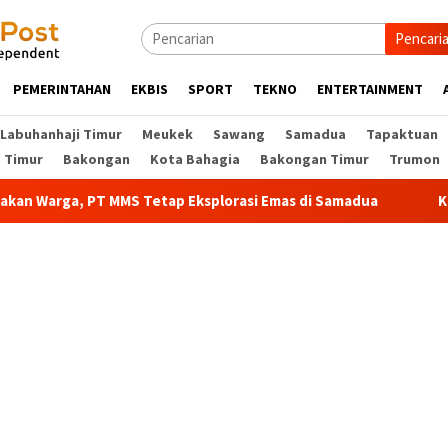
Pencari
PEMERINTAHAN
EKBIS
SPORT
TEKNO
ENTERTAINMENT
Labuhanhaji Timur
Meukek
Sawang
Samadua
Tapaktuan
t Timur
Bakongan
Kota Bahagia
Bakongan Timur
Trumon
arga, PT MMS Tetap Eksplorasi Emas di Samadua
Kejati d