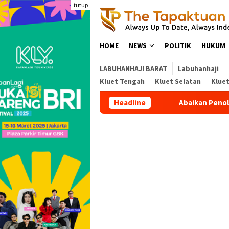
Loncat
tutup
ke
konten
HOME
NEWS
POLITIK
HUKUM
LABUHANHAJI BARAT
Labuhanhaji
Kluet Tengah
Kluet Selatan
Klue
Headline
Abaikan Penolakan W