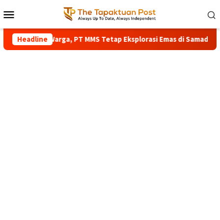
Loncat
Menu
ke
Mobile
konten
n Penolakan Warga, PT MMS Tetap Eksplorasi Emas di Samadua
Headline