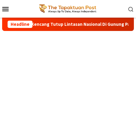
Loncat
Menu
ke
Mobile
konten
ang Angin Kencang Tutup Lintasan Nasional Di Gunung Panjupia
Headline