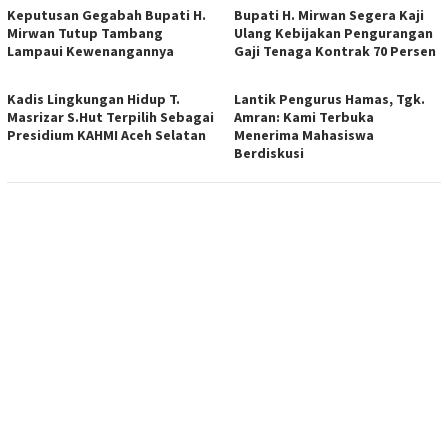
Keputusan Gegabah Bupati H.
Bupati H. Mirwan Segera Kaji
Mirwan Tutup Tambang
Ulang Kebijakan Pengurangan
Lampaui Kewenangannya
Gaji Tenaga Kontrak 70 Persen
Kadis Lingkungan Hidup T.
Lantik Pengurus Hamas, Tgk.
Masrizar S.Hut Terpilih Sebagai
Amran: Kami Terbuka
Presidium KAHMI Aceh Selatan
Menerima Mahasiswa
Berdiskusi