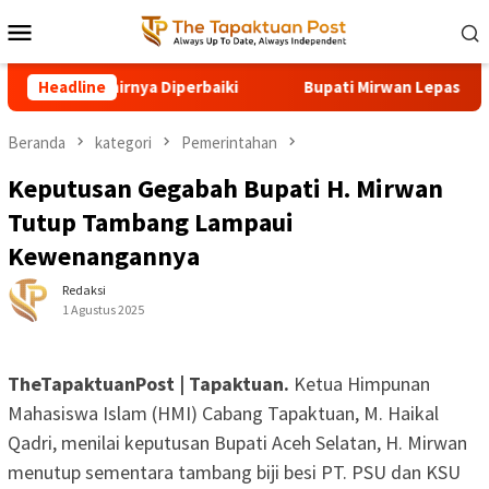
Loncat
Menu
ke
Mobile
konten
hirnya Diperbaiki
Headline
Bupati Mirwan Lepas 64 Kontingen Pra
Beranda
kategori
Pemerintahan
Keputusan Gegabah Bupati H. Mirwan
Tutup Tambang Lampaui
Kewenangannya
Redaksi
1 Agustus 2025
TheTapaktuanPost | Tapaktuan.
Ketua Himpunan
Mahasiswa Islam (HMI) Cabang Tapaktuan, M. Haikal
Qadri, menilai keputusan Bupati Aceh Selatan, H. Mirwan
menutup sementara tambang biji besi PT. PSU dan KSU