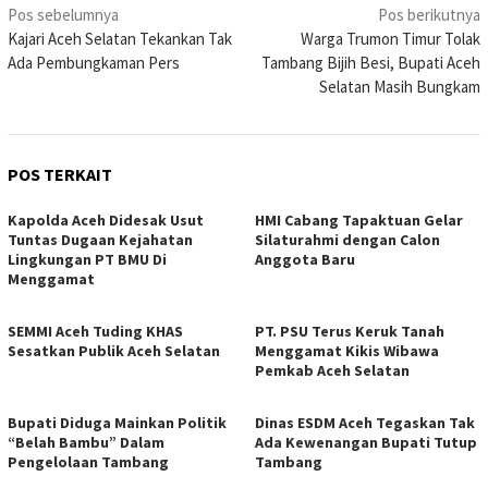
Navigasi
Pos sebelumnya
Pos berikutnya
Kajari Aceh Selatan Tekankan Tak
Warga Trumon Timur Tolak
pos
Ada Pembungkaman Pers
Tambang Bijih Besi, Bupati Aceh
Selatan Masih Bungkam
POS TERKAIT
Kapolda Aceh Didesak Usut
HMI Cabang Tapaktuan Gelar
Tuntas Dugaan Kejahatan
Silaturahmi dengan Calon
Lingkungan PT BMU Di
Anggota Baru
Menggamat
SEMMI Aceh Tuding KHAS
PT. PSU Terus Keruk Tanah
Sesatkan Publik Aceh Selatan
Menggamat Kikis Wibawa
Pemkab Aceh Selatan
Bupati Diduga Mainkan Politik
Dinas ESDM Aceh Tegaskan Tak
“Belah Bambu” Dalam
Ada Kewenangan Bupati Tutup
Pengelolaan Tambang
Tambang