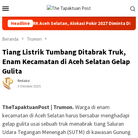
Loncat
Menu
ke
Mobile
konten
r Anggota DPRK Aceh Selatan, Alokasi Pokir 2027 Diminta Dihenti
Headline
Beranda
Trumon
Tiang Listrik Tumbang Ditabrak Truk,
Enam Kecamatan di Aceh Selatan Gelap
Gulita
Redaksi
3 Oktober 2025
TheTapaktuanPost | Trumon.
Warga di enam
kecamatan di Aceh Selatan harus bersabar menghadapi
gelap gulita usai sebuah truk menabrak tiang Saluran
Udara Tegangan Menengah (SUTM) di kawasan Gunung