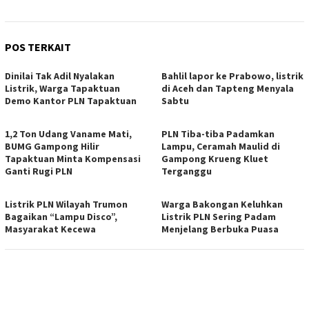
POS TERKAIT
Dinilai Tak Adil Nyalakan
Bahlil lapor ke Prabowo, listrik
Listrik, Warga Tapaktuan
di Aceh dan Tapteng Menyala
Demo Kantor PLN Tapaktuan
Sabtu
1,2 Ton Udang Vaname Mati,
PLN Tiba-tiba Padamkan
BUMG Gampong Hilir
Lampu, Ceramah Maulid di
Tapaktuan Minta Kompensasi
Gampong Krueng Kluet
Ganti Rugi PLN
Terganggu
Listrik PLN Wilayah Trumon
Warga Bakongan Keluhkan
Bagaikan “Lampu Disco”,
Listrik PLN Sering Padam
Masyarakat Kecewa
Menjelang Berbuka Puasa