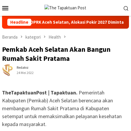
Loncat
Menu
ke
Mobile
konten
ir Anggota DPRK Aceh Selatan, Alokasi Pokir 2027 Diminta Dihent
Headline
Beranda
kategori
Health
Pemkab Aceh Selatan Akan Bangun
Rumah Sakit Pratama
Redaksi
24 Mei 2022
TheTapaktuanPost | Tapaktuan.
Pemerintah
Kabupaten (Pemkab) Aceh Selatan berencana akan
membangun Rumah Sakit Pratama di Kabupaten
setempat untuk memaksimalkan pelayanan kesehatan
kepada masyarakat.