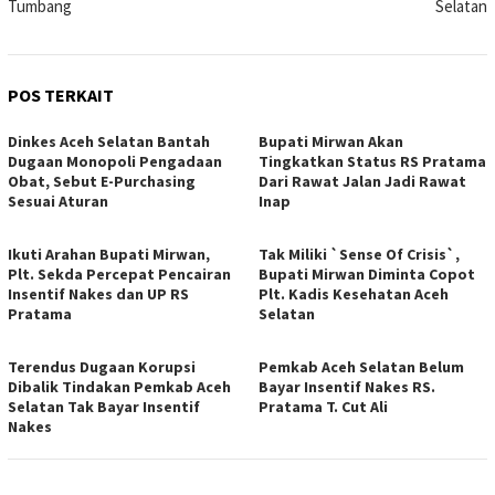
Tumbang
Selatan
POS TERKAIT
Dinkes Aceh Selatan Bantah
Bupati Mirwan Akan
Dugaan Monopoli Pengadaan
Tingkatkan Status RS Pratama
Obat, Sebut E-Purchasing
Dari Rawat Jalan Jadi Rawat
Sesuai Aturan
Inap
Ikuti Arahan Bupati Mirwan,
Tak Miliki `Sense Of Crisis`,
Plt. Sekda Percepat Pencairan
Bupati Mirwan Diminta Copot
Insentif Nakes dan UP RS
Plt. Kadis Kesehatan Aceh
Pratama
Selatan
Terendus Dugaan Korupsi
Pemkab Aceh Selatan Belum
Dibalik Tindakan Pemkab Aceh
Bayar Insentif Nakes RS.
Selatan Tak Bayar Insentif
Pratama T. Cut Ali
Nakes