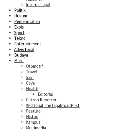
Internasional
Politik
Hukum
Pemerintahan
Ekbis
Sport
Tekno
Entertainment
Advertorial
Budaya
More
Otomotif
Travel
Sain
Gaya
Health
Editorial
Citizen Reporter
#Editorial TheTapaktuanPost
Feature
Histori
Kampus
Multimedia