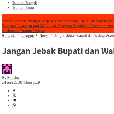
Trumon Tengah
Trumon Timur
Headline
Pohon Besar Tumbang Diterjang Angin Kencang Tutup Lintasan Nasion
Bantuan Excavator dari KKP untuk Percepat Pemulihan Pascabencana
Nasional di Trumon Tengah
Beranda
kategori
News
Jangan Jebak Bupati dan Wabup Aceh
Jangan Jebak Bupati dan Wa
By Redaksi
14 Juni 2019
14 Juni 2019