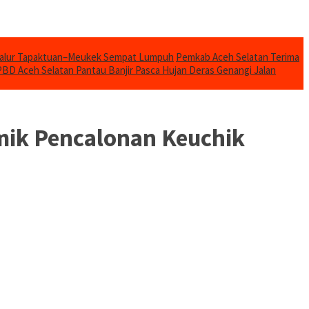
Jalur Tapaktuan–Meukek Sempat Lumpuh
Pemkab Aceh Selatan Terima
BD Aceh Selatan Pantau Banjir Pasca Hujan Deras Genangi Jalan
mik Pencalonan Keuchik