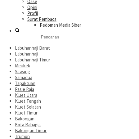
Oase
Opini
Profil
Surat Pembaca
Pedoman Media Siber
Labuhanhaji Barat
Labuhanhaji
Labuhanhaji Timur
Meukek
Sawang
Samadua
Tapaktuan
Pasie Raja
Kluet Utara
Kluet Tengah
Kluet Selatan
Kluet Timur
Bakongan
Kota Bahagia
Bakongan Timur
Trumon