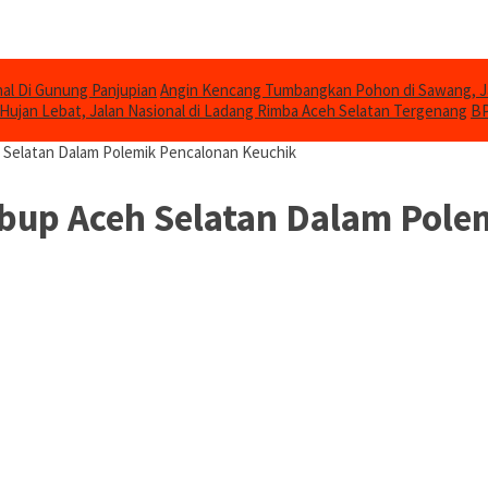
al Di Gunung Panjupian
Angin Kencang Tumbangkan Pohon di Sawang, 
Hujan Lebat, Jalan Nasional di Ladang Rimba Aceh Selatan Tergenang
BP
 Selatan Dalam Polemik Pencalonan Keuchik
bup Aceh Selatan Dalam Pole