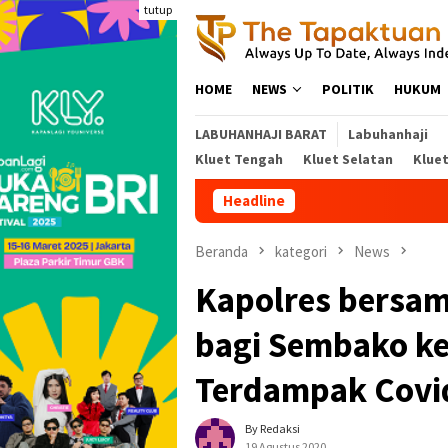
Loncat
tutup
ke
konten
HOME
NEWS
POLITIK
HUKUM
LABUHANHAJI BARAT
Labuhanhaji
Kluet Tengah
Kluet Selatan
Klue
Headline
Kejati d
Beranda
kategori
News
Kapolres bersam
bagi Sembako ke
Terdampak Covi
By Redaksi
19 Agustus 2020