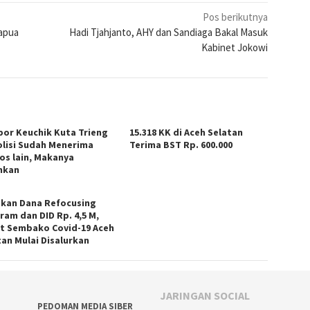
Pos berikutnya
apua
Hadi Tjahjanto, AHY dan Sandiaga Bakal Masuk
Kabinet Jokowi
por Keuchik Kuta Trieng
15.318 KK di Aceh Selatan
olisi Sudah Menerima
Terima BST Rp. 600.000
os lain, Makanya
ihkan
kan Dana Refocusing
ram dan DID Rp. 4,5 M,
t Sembako Covid-19 Aceh
tan Mulai Disalurkan
JARINGAN SOCIAL
PEDOMAN MEDIA SIBER