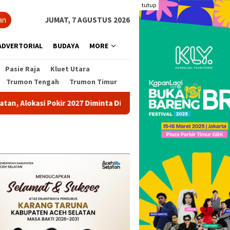
tutup
an
JUMAT, 7 AGUSTUS 2026
ADVERTORIAL
BUDAYA
MORE
Pasie Raja
Kluet Utara
Trumon Tengah
Trumon Timur
ir 2027 Diminta Dihentikan
Pohon Besar Tumbang Diterja