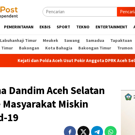
Pencari
PEMERINTAHAN
EKBIS
SPORT
TEKNO
ENTERTAINMENT
Labuhanhaji Timur
Meukek
Sawang
Samadua
Tapaktuan
t Timur
Bakongan
Kota Bahagia
Bakongan Timur
Trumon
an Polda Aceh Usut Pokir Anggota DPRK Aceh Selatan, Alokasi Pok
a Dandim Aceh Selatan
 Masyarakat Miskin
d-19