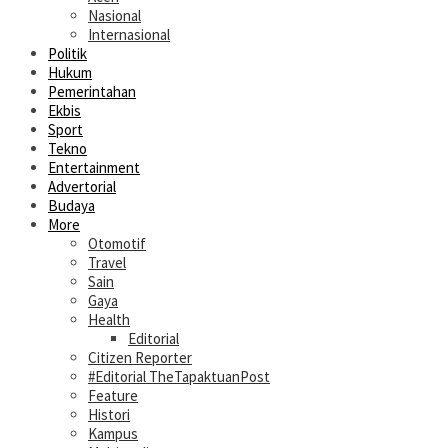
Nasional
Internasional
Politik
Hukum
Pemerintahan
Ekbis
Sport
Tekno
Entertainment
Advertorial
Budaya
More
Otomotif
Travel
Sain
Gaya
Health
Editorial
Citizen Reporter
#Editorial TheTapaktuanPost
Feature
Histori
Kampus