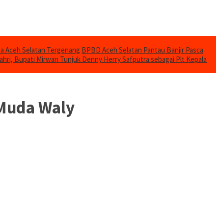
mba Aceh Selatan Tergenang
BPBD Aceh Selatan Pantau Banjir Pasca
ahri, Bupati Mirwan Tunjuk Denny Herry Safputra sebagai Plt Kepala
 Muda Waly