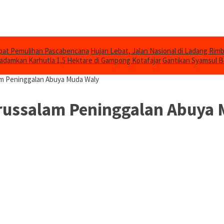
epat Pemulihan Pascabencana
Hujan Lebat, Jalan Nasional di Ladang Ri
damkan Karhutla 1,5 Hektare di Gampong Kotafajar
Gantikan Syamsul B
am Peninggalan Abuya Muda Waly
arussalam Peninggalan Abuya