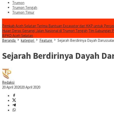
Trumon
Trumon Tengah
Trumon Timur
Headline
Pemkab Aceh Selatan Terima Bantuan Excavator dari KKP untuk Perc
Hujan Deras Genangi Jalan Nasional di Trumon Tengah
Tim Gabungan Pa
BPKD Aceh Selatan
Beranda
kategori
Feature
Sejarah Berdirinya Dayah Darussal
Sejarah Berdirinya Dayah D
Redaksi
20 April 2020
20 April 2020