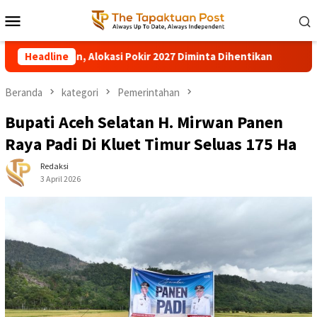
Loncat
Menu
ke
Mobile
konten
27 Diminta Dihentikan
Headline
Pohon Besar Tumbang Diterjang An
Beranda
kategori
Pemerintahan
Bupati Aceh Selatan H. Mirwan Panen
Raya Padi Di Kluet Timur Seluas 175 Ha
Redaksi
3 April 2026