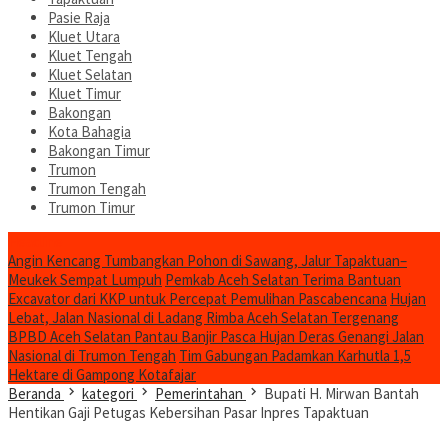
Pasie Raja
Kluet Utara
Kluet Tengah
Kluet Selatan
Kluet Timur
Bakongan
Kota Bahagia
Bakongan Timur
Trumon
Trumon Tengah
Trumon Timur
Headline
Angin Kencang Tumbangkan Pohon di Sawang, Jalur Tapaktuan–
Meukek Sempat Lumpuh
Pemkab Aceh Selatan Terima Bantuan
Excavator dari KKP untuk Percepat Pemulihan Pascabencana
Hujan
Lebat, Jalan Nasional di Ladang Rimba Aceh Selatan Tergenang
BPBD Aceh Selatan Pantau Banjir Pasca Hujan Deras Genangi Jalan
Nasional di Trumon Tengah
Tim Gabungan Padamkan Karhutla 1,5
Hektare di Gampong Kotafajar
Beranda
kategori
Pemerintahan
Bupati H. Mirwan Bantah
Hentikan Gaji Petugas Kebersihan Pasar Inpres Tapaktuan