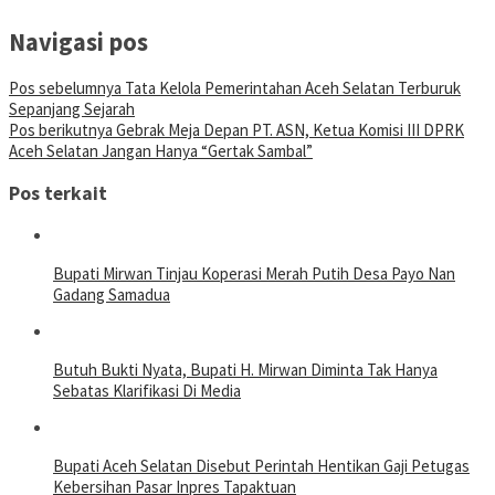
Navigasi pos
Pos sebelumnya
Tata Kelola Pemerintahan Aceh Selatan Terburuk
Sepanjang Sejarah
Pos berikutnya
Gebrak Meja Depan PT. ASN, Ketua Komisi III DPRK
Aceh Selatan Jangan Hanya “Gertak Sambal”
Pos terkait
Bupati Mirwan Tinjau Koperasi Merah Putih Desa Payo Nan
Gadang Samadua
Butuh Bukti Nyata, Bupati H. Mirwan Diminta Tak Hanya
Sebatas Klarifikasi Di Media
Bupati Aceh Selatan Disebut Perintah Hentikan Gaji Petugas
Kebersihan Pasar Inpres Tapaktuan