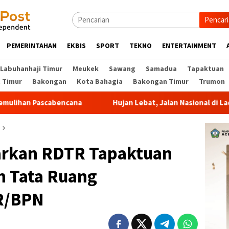
Pencar
PEMERINTAHAN
EKBIS
SPORT
TEKNO
ENTERTAINMENT
Labuhanhaji Timur
Meukek
Sawang
Samadua
Tapaktuan
t Timur
Bakongan
Kota Bahagia
Bakongan Timur
Trumon
ana
Hujan Lebat, Jalan Nasional di Ladang Rimba Aceh Se
arkan RDTR Tapaktuan
n Tata Ruang
R/BPN