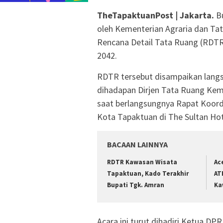
TheTapaktuanPost | Jakarta.
B
oleh Kementerian Agraria dan T
Rencana Detail Tata Ruang (RDT
2042.
RDTR tersebut disampaikan langs
dihadapan Dirjen Tata Ruang Kem
saat berlangsungnya Rapat Koor
Kota Tapaktuan di The Sultan Hote
BACAAN LAINNYA
RDTR Kawasan Wisata
Ac
Tapaktuan, Kado Terakhir
AT
Bupati Tgk. Amran
Ka
Acara ini turut dihadiri Ketua D