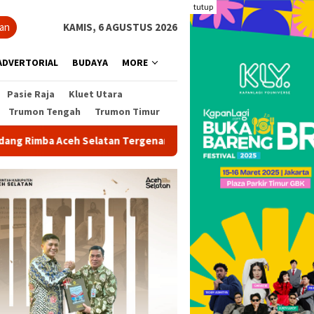
tutup
ian
KAMIS, 6 AGUSTUS 2026
ADVERTORIAL
BUDAYA
MORE
Pasie Raja
Kluet Utara
Trumon Tengah
Trumon Timur
latan Tergenang
BPBD Aceh Selatan Pantau Banjir Pasca 