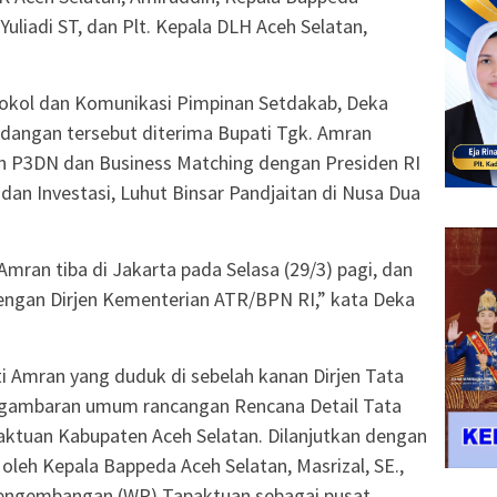
Yuliadi ST, dan Plt. Kepala DLH Aceh Selatan,
okol dan Komunikasi Pimpinan Setdakab, Deka
undangan tersebut diterima Bupati Tgk. Amran
n P3DN dan Business Matching dengan Presiden RI
n Investasi, Luhut Binsar Pandjaitan di Nusa Dua
Amran tiba di Jakarta pada Selasa (29/3) pagi, dan
ngan Dirjen Kementerian ATR/BPN RI,” kata Deka
i Amran yang duduk di sebelah kanan Dirjen Tata
ambaran umum rancangan Rencana Detail Tata
ktuan Kabupaten Aceh Selatan. Dilanjutkan dengan
oleh Kepala Bappeda Aceh Selatan, Masrizal, SE.,
 pengembangan (WP) Tapaktuan sebagai pusat