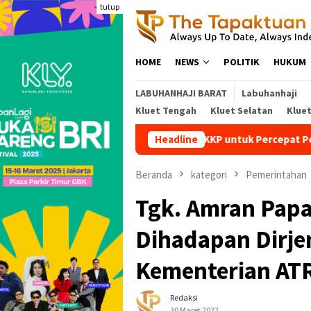
Loncat
tutup
ke
konten
HOME
NEWS
POLITIK
HUKUM
LABUHANHAJI BARAT
Labuhanhaji
Kluet Tengah
Kluet Selatan
Klue
antuan Excavator dari KKP untuk Percepat Pemulihan Pascabenc
Headline
Beranda
kategori
Pemerintahan
Tgk. Amran Pap
Dihadapan Dirje
Kementerian AT
Redaksi
30 Maret 2022