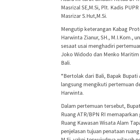
Masrizal SE,M.Si, Plt. Kadis PUPR 
Masrizar S.Hut,M.Si.
Mengutip keterangan Kabag Prot
Harwinta Zianur, SH., M.I.Kom., 
sesaat usai menghadiri pertemua
Joko Widodo dan Menko Maritim da
Bali.
“Bertolak dari Bali, Bapak Bupati 
langsung mengikuti pertemuan de
Harwinta.
Dalam pertemuan tersebut, Bupat
Ruang ATR/BPN RI memaparkan g
Ruang Kawasan Wisata Alam Tapa
penjelasan tujuan penataan ruang 
M.Si, yakni terwujudnya wilayah