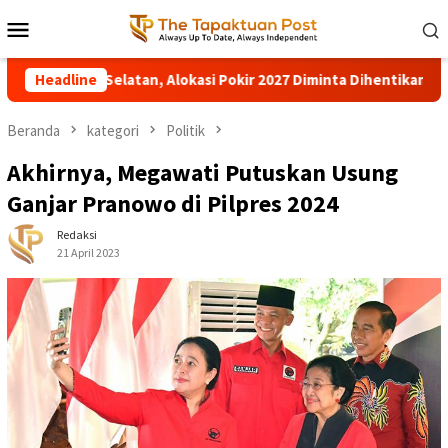
Loncat
Menu
ke
Mobile
konten
lokasi Pokir 2027 Diminta Dihentikan
Headline
Pohon Besar Tumban
Beranda
kategori
Politik
Akhirnya, Megawati Putuskan Usung
Ganjar Pranowo di Pilpres 2024
Redaksi
21 April 2023