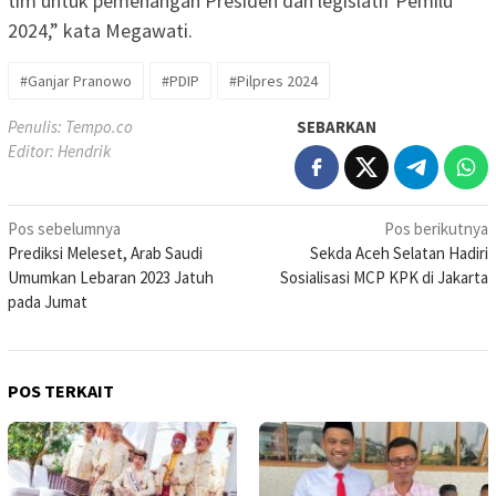
tim untuk pemenangan Presiden dan legislatif Pemilu
2024,” kata Megawati.
#Ganjar Pranowo
#PDIP
#Pilpres 2024
Penulis: Tempo.co
SEBARKAN
Editor: Hendrik
Navigasi
Pos sebelumnya
Pos berikutnya
Prediksi Meleset, Arab Saudi
Sekda Aceh Selatan Hadiri
pos
Umumkan Lebaran 2023 Jatuh
Sosialisasi MCP KPK di Jakarta
pada Jumat
POS TERKAIT