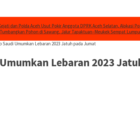
Kejati dan Polda Aceh Usut Pokir Anggota DPRK Aceh Selatan, Alokasi Po
 Tumbangkan Pohon di Sawang, Jalur Tapaktuan–Meukek Sempat Lump
rab Saudi Umumkan Lebaran 2023 Jatuh pada Jumat
di Umumkan Lebaran 2023 Jat