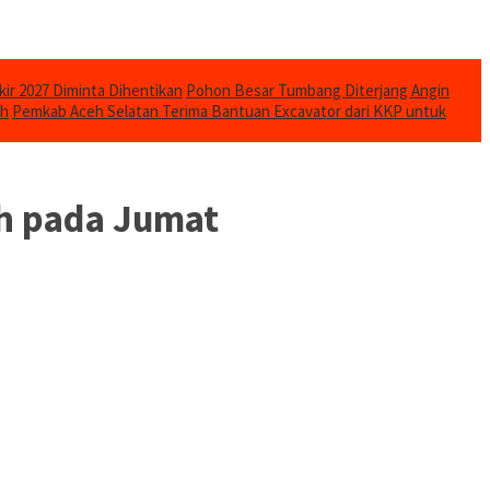
kir 2027 Diminta Dihentikan
Pohon Besar Tumbang Diterjang Angin
uh
Pemkab Aceh Selatan Terima Bantuan Excavator dari KKP untuk
uh pada Jumat