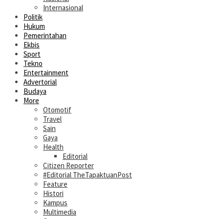
Internasional
Politik
Hukum
Pemerintahan
Ekbis
Sport
Tekno
Entertainment
Advertorial
Budaya
More
Otomotif
Travel
Sain
Gaya
Health
Editorial
Citizen Reporter
#Editorial TheTapaktuanPost
Feature
Histori
Kampus
Multimedia