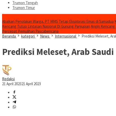
Trumon Tengah
Trumon Timur
Headline
Abaikan Penolakan Warga, PT MMS Tetap Eksplorasi Emas di Samadua
Kencang Tutup Lintasan Nasional Di Gunung Panjupian
Angin Kencang
Percepat Pemulihan Pascabencana
Beranda
kategori
News
Internasional
Prediksi Meleset, A
Prediksi Meleset, Arab Sau
Redaksi
21 April 2023
21 April 2023