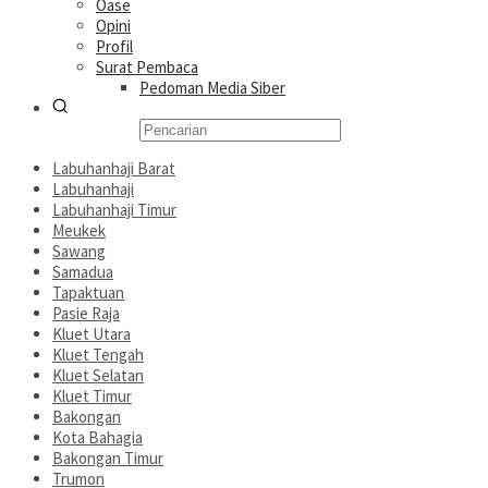
Oase
Opini
Profil
Surat Pembaca
Pedoman Media Siber
Labuhanhaji Barat
Labuhanhaji
Labuhanhaji Timur
Meukek
Sawang
Samadua
Tapaktuan
Pasie Raja
Kluet Utara
Kluet Tengah
Kluet Selatan
Kluet Timur
Bakongan
Kota Bahagia
Bakongan Timur
Trumon