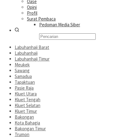
Oase
Opini
Profil
Surat Pembaca
Pedoman Media Siber
Labuhanhaji Barat
Labuhanhaji
Labuhanhaji Timur
Meukek
Sawang
Samadua
Tapaktuan
Pasie Raja
Kluet Utara
Kluet Tengah
Kluet Selatan
Kluet Timur
Bakongan
Kota Bahagia
Bakongan Timur
Trumon