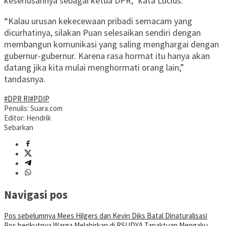
keseriusannya sebagai ketua DPR,” kata Lucius.
“Kalau urusan kekecewaan pribadi semacam yang
dicurhatinya, silakan Puan selesaikan sendiri dengan
membangun komunikasi yang saling menghargai dengan
gubernur-gubernur. Karena rasa hormat itu hanya akan
datang jika kita mulai menghormati orang lain,”
tandasnya.
#DPR RI
#PDIP
Penulis: Suara.com
Editor: Hendrik
Sebarkan
Navigasi pos
Pos sebelumnya
Mees Hilgers dan Kevin Diks Batal Dinaturalisasi
Pos berikutnya
Warga Melahirkan di RSUDYA Tapaktuan Mengaku