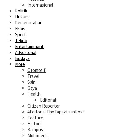
Internasional
Politik
Hukum
Pemerintahan
Ekbis
Sport
Tekno
Entertainment
Advertorial
Budaya
More
Otomotif
Travel
Sain
Gaya
Health
Editorial
Citizen Reporter
#Editorial TheTapaktuanPost
Feature
Histori
Kampus
Multimedia