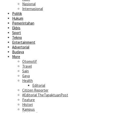
Nasional
Internasional
Politik
Hukum
Pemerintahan
Ekbis
Sport
Tekno
Entertainment
Advertorial
Budaya
More
Otomotif
Travel
Sain
Gaya
Health
Editorial
Citizen Reporter
#Editorial TheTapaktuanPost
Feature
Histori
Kampus