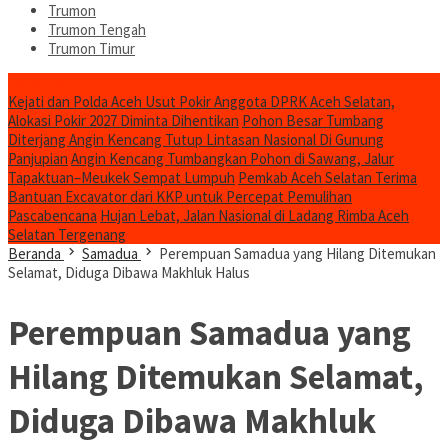
Trumon
Trumon Tengah
Trumon Timur
Headline
Kejati dan Polda Aceh Usut Pokir Anggota DPRK Aceh Selatan,
Alokasi Pokir 2027 Diminta Dihentikan
Pohon Besar Tumbang
Diterjang Angin Kencang Tutup Lintasan Nasional Di Gunung
Panjupian
Angin Kencang Tumbangkan Pohon di Sawang, Jalur
Tapaktuan–Meukek Sempat Lumpuh
Pemkab Aceh Selatan Terima
Bantuan Excavator dari KKP untuk Percepat Pemulihan
Pascabencana
Hujan Lebat, Jalan Nasional di Ladang Rimba Aceh
Selatan Tergenang
Beranda
Samadua
Perempuan Samadua yang Hilang Ditemukan
Selamat, Diduga Dibawa Makhluk Halus
Perempuan Samadua yang
Hilang Ditemukan Selamat,
Diduga Dibawa Makhluk