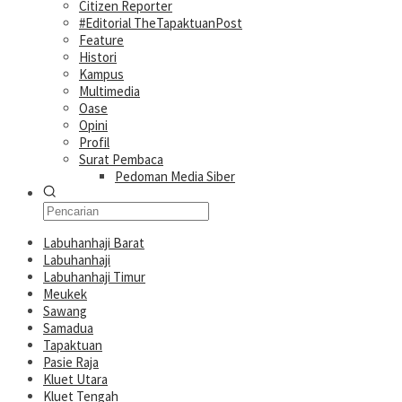
Citizen Reporter
#Editorial TheTapaktuanPost
Feature
Histori
Kampus
Multimedia
Oase
Opini
Profil
Surat Pembaca
Pedoman Media Siber
Labuhanhaji Barat
Labuhanhaji
Labuhanhaji Timur
Meukek
Sawang
Samadua
Tapaktuan
Pasie Raja
Kluet Utara
Kluet Tengah