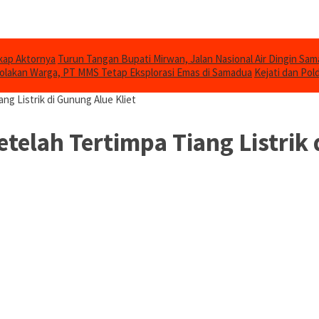
gkap Aktornya
Turun Tangan Bupati Mirwan, Jalan Nasional Air Dingin Sam
olakan Warga, PT MMS Tetap Eksplorasi Emas di Samadua
Kejati dan Pol
g Listrik di Gunung Alue Kliet
elah Tertimpa Tiang Listrik 