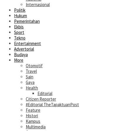
Internasional
Politik
Hukum
Pemerintahan
Ekbis
Sport
Tekno
Entertainment
Advertorial
Budaya
More
Otomotif
Travel
Sain
Gaya
Health
Editorial
Citizen Reporter
#Editorial TheTapaktuanPost
Feature
Histori
Kampus
Multimedia