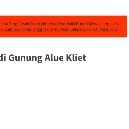
adua Yang Rusak Parah Akhirnya Diperbaiki
Bupati Mirwan Lepas 64
da Aceh Usut Pokir Anggota DPRK Aceh Selatan, Alokasi Pokir 2027
di Gunung Alue Kliet