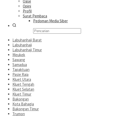
Oase
Opini
Profil
Surat Pembaca
Pedoman Media Siber
Labuhanhaji Barat
Labuhanhaji
Labuhanhaji Timur
Meukek
Sawang
Samadua
Tapaktuan
Pasie Raja
Kluet Utara
Kluet Tengah
Kluet Selatan
Kluet Timur
Bakongan
Kota Bahagia
Bakongan Timur
Trumon