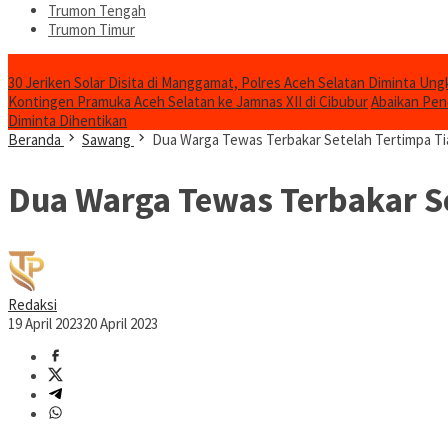
Trumon Tengah
Trumon Timur
Headline
30 Jeriken Solar Disita di Manggamat, Polres Aceh Selatan Diminta Un
Kontingen Pramuka Aceh Selatan ke Jamnas XII di Cibubur
Abaikan Pen
Diminta Dihentikan
Beranda
Sawang
Dua Warga Tewas Terbakar Setelah Tertimpa Tian
Dua Warga Tewas Terbakar Set
Redaksi
19 April 2023
20 April 2023