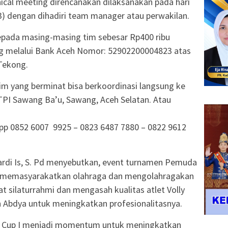
ical meeting direncanakan dilaksanakan pada hari
3) dengan dihadiri team manager atau perwakilan.
epada masing-masing tim sebesar Rp400 ribu
ng melalui Bank Aceh Nomor: 52902200004823 atas
Tekong.
tim yang berminat bisa berkoordinasi langsung ke
 TPI Sawang Ba’u, Sawang, Aceh Selatan. Atau
pp 0852 6007 9925 – 0823 6487 7880 – 0822 9612
rdi Is, S. Pd menyebutkan, event turnamen Pemuda
uk memasyarakatkan olahraga dan mengolahragakan
 silaturrahmi dan mengasah kualitas atlet Volly
an Abdya untuk meningkatkan profesionalitasnya.
a Cup I menjadi momentum untuk meningkatkan