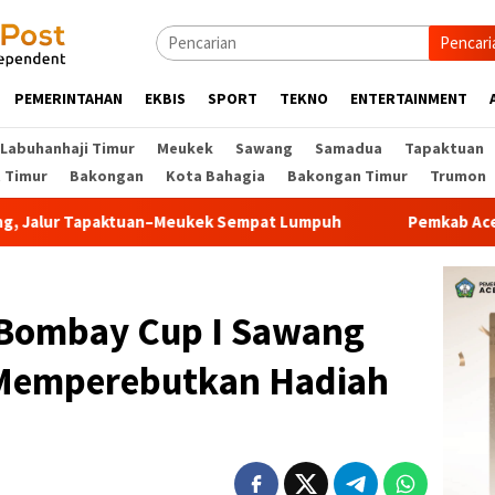
Pencari
PEMERINTAHAN
EKBIS
SPORT
TEKNO
ENTERTAINMENT
Labuhanhaji Timur
Meukek
Sawang
Samadua
Tapaktuan
t Timur
Bakongan
Kota Bahagia
Bakongan Timur
Trumon
–Meukek Sempat Lumpuh
Pemkab Aceh Selatan Terima Ban
 Bombay Cup I Sawang
 Memperebutkan Hadiah