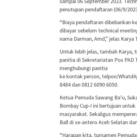
sampai 06 September 2023. Techn
penutupan pendaftaran (06/9/202
“Biaya pendaftaran dibebankan k
dibayar sebelum technical meeti
nama Darman, Amd,” jelas Karya 
Untuk lebih jelas, tambah Karya, 
panitia di Sekretariatan Pos PAD
menghubungi panitia
ke kontak person, telpon/WhatdA
8484 dan 0812 6090 6050.
Ketua Pemuda Sawang Ba’u, Suka
Bombay Cup-I ini bertujuan unt
masyarakat. Sekaligus mempererat
Ball di se-antero Aceh Selatan d
“Harapan kita, turnamen Pemud