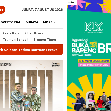
tutup
an
JUMAT, 7 AGUSTUS 2026
ADVERTORIAL
BUDAYA
MORE
Pasie Raja
Kluet Utara
Trumon Tengah
Trumon Timur
tuan Excavator dari KKP untuk Percepat Pemulihan Pascabencan