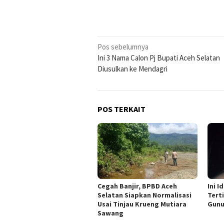
Navigasi
Pos sebelumnya
Ini 3 Nama Calon Pj Bupati Aceh Selatan
pos
Diusulkan ke Mendagri
POS TERKAIT
Cegah Banjir, BPBD Aceh
Ini 
Selatan Siapkan Normalisasi
Tert
Usai Tinjau Krueng Mutiara
Gunu
Sawang