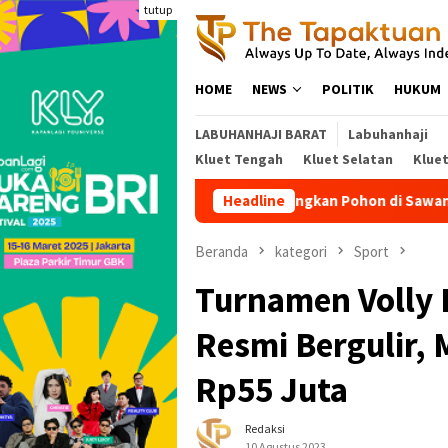
Loncat
tutup
ke
konten
HOME
NEWS
POLITIK
HUKUM
LABUHANHAJI BARAT
Labuhanhaji
Kluet Tengah
Kluet Selatan
Klue
Angin Kencang Tumbangkan Pohon di Sawang, Jalur Tapaktuan
Headline
Beranda
kategori
Sport
Turnamen Volly
Resmi Bergulir,
Rp55 Juta
Redaksi
10 Agustus 2023