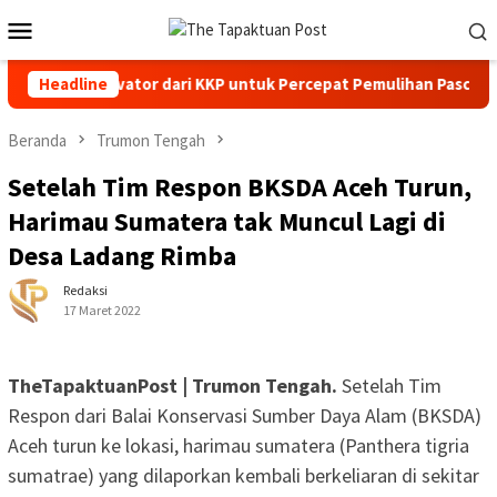
Loncat
Menu
ke
Mobile
konten
ntuan Excavator dari KKP untuk Percepat Pemulihan Pascabenca
Headline
Beranda
Trumon Tengah
Setelah Tim Respon BKSDA Aceh Turun,
Harimau Sumatera tak Muncul Lagi di
Desa Ladang Rimba
Redaksi
17 Maret 2022
TheTapaktuanPost | Trumon Tengah.
Setelah Tim
Respon dari Balai Konservasi Sumber Daya Alam (BKSDA)
Aceh turun ke lokasi, harimau sumatera (Panthera tigria
sumatrae) yang dilaporkan kembali berkeliaran di sekitar