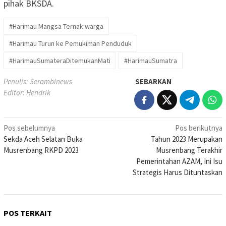
pihak BKSDA.
#Harimau Mangsa Ternak warga
#Harimau Turun ke Pemukiman Penduduk
#HarimauSumateraDitemukanMati
#HarimauSumatra
Penulis: Serambinews
SEBARKAN
Editor: Hendrik
Navigasi
Pos sebelumnya
Pos berikutnya
Sekda Aceh Selatan Buka
Tahun 2023 Merupakan
pos
Musrenbang RKPD 2023
Musrenbang Terakhir
Pemerintahan AZAM, Ini Isu
Strategis Harus Dituntaskan
POS TERKAIT