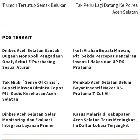
pos
Trumon Tertutup Semak Belukar
Tak Perlu Lagi Datang Ke Polres
Aceh Selatan
POS TERKAIT
Dinkes Aceh Selatan Bantah
Ikuti Arahan Bupati Mirwan,
Dugaan Monopoli Pengadaan
Plt. Sekda Percepat Pencairan
Obat, Sebut E-Purchasing
Insentif Nakes dan UP RS
Sesuai Aturan
Pratama
Tak Miliki `Sense Of Crisis`,
Pemkab Aceh Selatan Belum
Bupati Mirwan Diminta Copot
Bayar Insentif Nakes RS.
Plt. Kadis Kesehatan Aceh
Pratama T. Cut Ali
Selatan
Dinkes Aceh Selatan Gelar
Kasus Malaria di Kabupaten
Monitoring dan Evaluasi
Aceh Selatan Terus Meningkat,
Integrasi Layanan Primer
Ini Daftar Lokasi Terjangkit