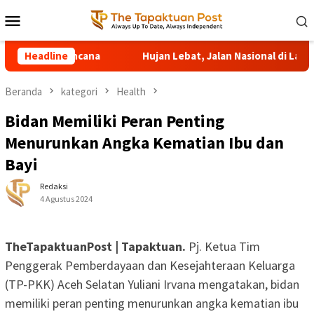
Loncat
Menu
ke
Mobile
konten
encana
Headline
Hujan Lebat, Jalan Nasional di Ladang Rimba Ace
Beranda
kategori
Health
Bidan Memiliki Peran Penting
Menurunkan Angka Kematian Ibu dan
Bayi
Redaksi
4 Agustus 2024
TheTapaktuanPost | Tapaktuan.
Pj. Ketua Tim
Penggerak Pemberdayaan dan Kesejahteraan Keluarga
(TP-PKK) Aceh Selatan Yuliani Irvana mengatakan, bidan
memiliki peran penting menurunkan angka kematian ibu