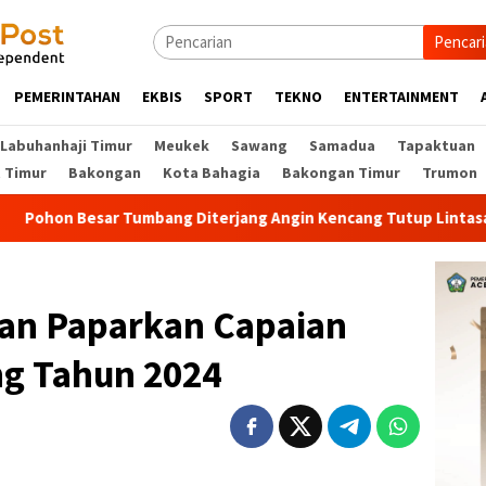
Pencar
PEMERINTAHAN
EKBIS
SPORT
TEKNO
ENTERTAINMENT
Labuhanhaji Timur
Meukek
Sawang
Samadua
Tapaktuan
t Timur
Bakongan
Kota Bahagia
Bakongan Timur
Trumon
umbang Diterjang Angin Kencang Tutup Lintasan Nasional Di Gu
atan Paparkan Capaian
ng Tahun 2024