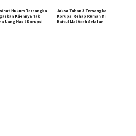
sihat Hukum Tersangka
Jaksa Tahan 3 Tersangka
egaskan Kliennya Tak
Korupsi Rehap Rumah Di
ma Uang Hasil Korupsi
Baitul Mal Aceh Selatan