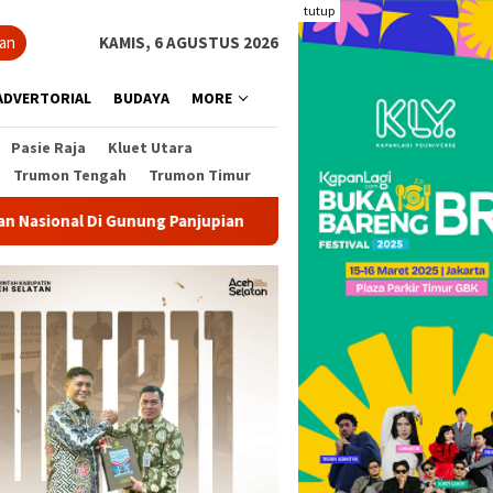
tutup
ian
KAMIS, 6 AGUSTUS 2026
ADVERTORIAL
BUDAYA
MORE
Pasie Raja
Kluet Utara
Trumon Tengah
Trumon Timur
nung Panjupian
Angin Kencang Tumbangkan Pohon di Sa