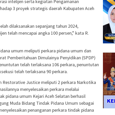
asi intelijen serta kegiatan Pengamanan
hadap 3 proyek strategis daerah Kabupaten Aceh
telah dilaksanakan sepanjang tahun 2024,
ijen telah mencapai angka 100 persen,” kata R.
 pidana umum meliputi perkara pidana umum dan
Surat Pemberitahuan Dimulainya Penyidikan (SPDP)
penuntutan telah terlaksana 106 perkara, penuntutan
ksekusi telah terlaksana 90 perkara.
 Restorative Justice meliputi 2 perkara Narkotika
hasilannya menyelesaikan perkara melalui
ndak pidana umum Kejari Aceh Selatan berhasil
Agung Muda Bidang Tindak Pidana Umum sebagai
 menyelesaikan penanganan perkara tindak pidana