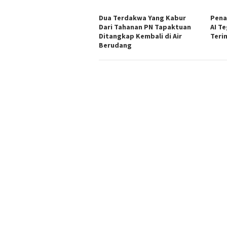
Dua Terdakwa Yang Kabur
Pena
Dari Tahanan PN Tapaktuan
AI T
Ditangkap Kembali di Air
Teri
Berudang