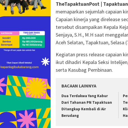
TheTapaktuanPost | Tapaktuan
memaparkan sejumlah capaian kin
Capaian kinerja yang direlease sec
tersebut disampaikan Kepala Kejak
Senjaya, S.H., M.H saat menggela
Aceh Selatan, Tapaktuan, Selasa (
Kegiatan press release capaian ki
ikut dihadiri Kepala Seksi Inteli
serta Kasubag Pembinaan.
BACAAN LAINNYA
Dua Terdakwa Yang Kabur
Pe
Dari Tahanan PN Tapaktuan
Te
Ditangkap Kembali di Air
Kl
Berudang
Ha