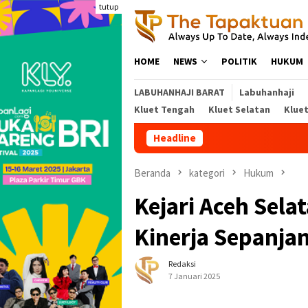
Loncat
tutup
ke
konten
HOME
NEWS
POLITIK
HUKUM
LABUHANHAJI BARAT
Labuhanhaji
Kluet Tengah
Kluet Selatan
Klue
Headline
Pohon Besar T
Beranda
kategori
Hukum
Kejari Aceh Sel
Kinerja Sepanja
Redaksi
7 Januari 2025