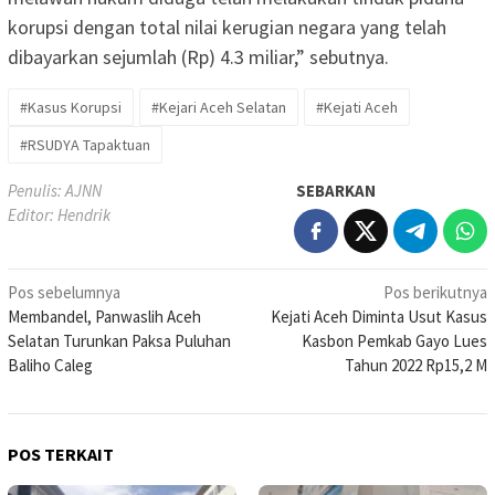
korupsi dengan total nilai kerugian negara yang telah
dibayarkan sejumlah (Rp) 4.3 miliar,” sebutnya.
#Kasus Korupsi
#Kejari Aceh Selatan
#Kejati Aceh
#RSUDYA Tapaktuan
Penulis: AJNN
SEBARKAN
Editor: Hendrik
Navigasi
Pos sebelumnya
Pos berikutnya
Membandel, Panwaslih Aceh
Kejati Aceh Diminta Usut Kasus
pos
Selatan Turunkan Paksa Puluhan
Kasbon Pemkab Gayo Lues
Baliho Caleg
Tahun 2022 Rp15,2 M
POS TERKAIT