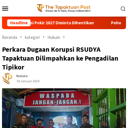
Loncat
Menu
ke
Mobile
konten
okir 2027 Diminta Dihentikan
Headline
Pohon Besar Tumbang Diter
Beranda
kategori
Hukum
Perkara Dugaan Korupsi RSUDYA
Tapaktuan Dilimpahkan ke Pengadilan
Tipikor
Redaksi
18 Januari 2024