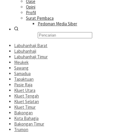
Oase
Opini
Profil
Surat Pembaca
Pedoman Media Siber
Labuhanhaji Barat
Labuhanhaji
Labuhanhaji Timur
Meukek
Sawang
Samadua
Tapaktuan
Pasie Raja
Kluet Utara
Kluet Tengah
Kluet Selatan
Kluet Timur
Bakongan
Kota Bahagia
Bakongan Timur
Trumon