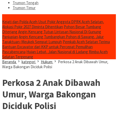
Trumon Tengah
Trumon Timur
Headline
Kejati dan Polda Aceh Usut Pokir Anggota DPRK Aceh Selatan,
Alokasi Pokir 2027 Diminta Dihentikan
Pohon Besar Tumbang
Diterjang Angin Kencang Tutup Lintasan Nasional Di Gunung
Panjupian
Angin Kencang Tumbangkan Pohon di Sawang, Jalur
Tapaktuan–Meukek Sempat Lumpuh
Pemkab Aceh Selatan Terima
Bantuan Excavator dari KKP untuk Percepat Pemulihan
Pascabencana
Hujan Lebat, Jalan Nasional di Ladang Rimba Aceh
Selatan Tergenang
Beranda
kategori
Hukum
Perkosa 2 Anak Dibawah Umur,
Warga Bakongan Diciduk Polisi
Perkosa 2 Anak Dibawah
Umur, Warga Bakongan
Diciduk Polisi