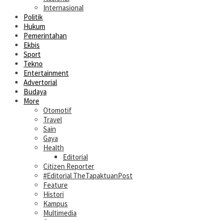
Internasional
Politik
Hukum
Pemerintahan
Ekbis
Sport
Tekno
Entertainment
Advertorial
Budaya
More
Otomotif
Travel
Sain
Gaya
Health
Editorial
Citizen Reporter
#Editorial TheTapaktuanPost
Feature
Histori
Kampus
Multimedia