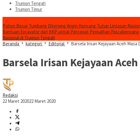
Trumon Tengah
Trumon Timur
Headline
Pohon Besar Tumbang Diterjang Angin Kencang Tutup Lintasan Nasion
Bantuan Excavator dari KKP untuk Percepat Pemulihan Pascabencana
Nasional di Trumon Tengah
Beranda
kategori
Editorial
Barsela Irisan Kejayaan Aceh Masa
Barsela Irisan Kejayaan Ace
Redaksi
22 Maret 2020
22 Maret 2020