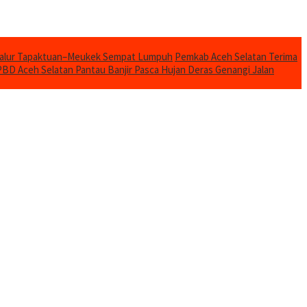
Jalur Tapaktuan–Meukek Sempat Lumpuh
Pemkab Aceh Selatan Terima
BD Aceh Selatan Pantau Banjir Pasca Hujan Deras Genangi Jalan