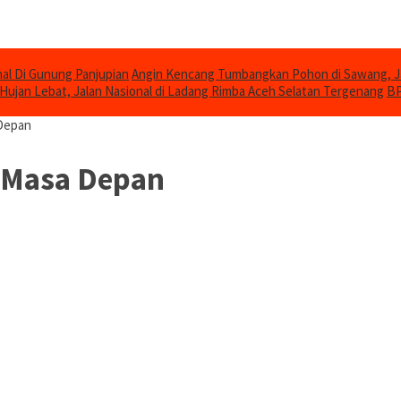
al Di Gunung Panjupian
Angin Kencang Tumbangkan Pohon di Sawang, 
Hujan Lebat, Jalan Nasional di Ladang Rimba Aceh Selatan Tergenang
BP
 Depan
h Masa Depan