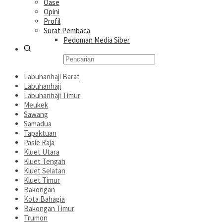
Oase
Opini
Profil
Surat Pembaca
Pedoman Media Siber
Labuhanhaji Barat
Labuhanhaji
Labuhanhaji Timur
Meukek
Sawang
Samadua
Tapaktuan
Pasie Raja
Kluet Utara
Kluet Tengah
Kluet Selatan
Kluet Timur
Bakongan
Kota Bahagia
Bakongan Timur
Trumon