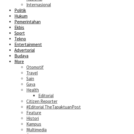
Internasional
Politik
Hukum
Pemerintahan
Ekbis
Sport
Tekno
Entertainment
Advertorial
Budaya
More
Otomotif
Travel
Sain
Gaya
Health
Editorial
Citizen Reporter
#Editorial TheTapaktuanPost
Feature
Histori
Kampus
Multimedia