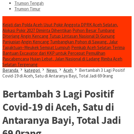
Trumon Tengah
Trumon Timur
Headline
Kejati dan Polda Aceh Usut Pokir Anggota DPRK Aceh Selatan,
Alokasi Pokir 2027 Diminta Dihentikan
Pohon Besar Tumbang
Diterjang Angin Kencang Tutup Lintasan Nasional Di Gunung
Panjupian
Angin Kencang Tumbangkan Pohon di Sawang, Jalur
Tapaktuan–Meukek Sempat Lumpuh
Pemkab Aceh Selatan Terima
Bantuan Excavator dari KKP untuk Percepat Pemulihan
Pascabencana
Hujan Lebat, Jalan Nasional di Ladang Rimba Aceh
Selatan Tergenang
Beranda
kategori
News
Aceh
Bertambah 3 Lagi Positif
Covid-19 di Aceh, Satu di Antaranya Bayi, Total Jadi 69 0rang
Bertambah 3 Lagi Positif
Covid-19 di Aceh, Satu di
Antaranya Bayi, Total Jadi
69 0rang