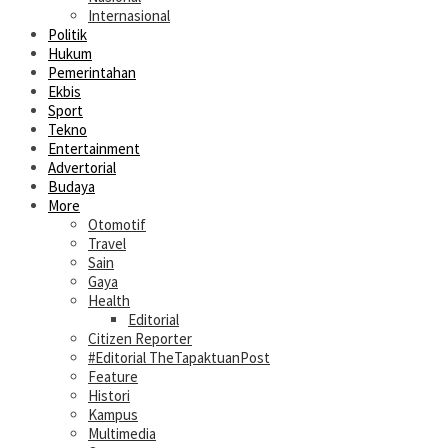
Internasional
Politik
Hukum
Pemerintahan
Ekbis
Sport
Tekno
Entertainment
Advertorial
Budaya
More
Otomotif
Travel
Sain
Gaya
Health
Editorial
Citizen Reporter
#Editorial TheTapaktuanPost
Feature
Histori
Kampus
Multimedia