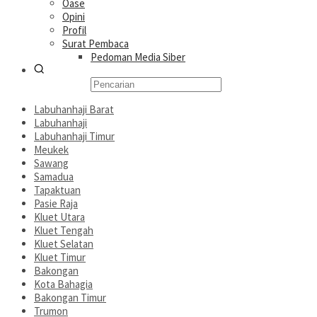
Oase
Opini
Profil
Surat Pembaca
Pedoman Media Siber
Labuhanhaji Barat
Labuhanhaji
Labuhanhaji Timur
Meukek
Sawang
Samadua
Tapaktuan
Pasie Raja
Kluet Utara
Kluet Tengah
Kluet Selatan
Kluet Timur
Bakongan
Kota Bahagia
Bakongan Timur
Trumon