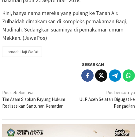
halaman pada 22 September 2018.
Kini, hanya nama mereka yang pulang ke Tanah Air.
Zulbaidah dimakamkan di kompleks pemakaman Baqi,
Madinah. Sedangkan suaminya di pemakaman umum
Makkah. (JawaPos)
Jamaah Haji Wafat
SEBARKAN
Navigasi
Pos sebelumnya
Pos berikutnya
Tim Azam Siapkan Payung Hukum
ULP Aceh Selatan Digugat ke
pos
Realisasikan Santunan Kematian
Pengadilan