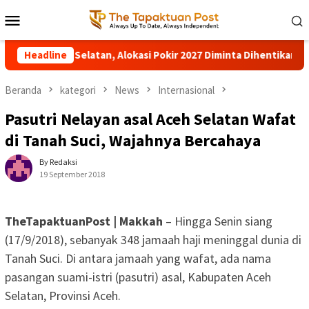
Loncat
Menu
ke
Mobile
konten
Pokir 2027 Diminta Dihentikan
Headline
Pohon Besar Tumbang Dite
Beranda
kategori
News
Internasional
Pasutri Nelayan asal Aceh Selatan Wafat
di Tanah Suci, Wajahnya Bercahaya
By Redaksi
19 September 2018
TheTapaktuanPost | Makkah
– Hingga Senin siang
(17/9/2018), sebanyak 348 jamaah haji meninggal dunia di
Tanah Suci. Di antara jamaah yang wafat, ada nama
pasangan suami-istri (pasutri) asal, Kabupaten Aceh
Selatan, Provinsi Aceh.