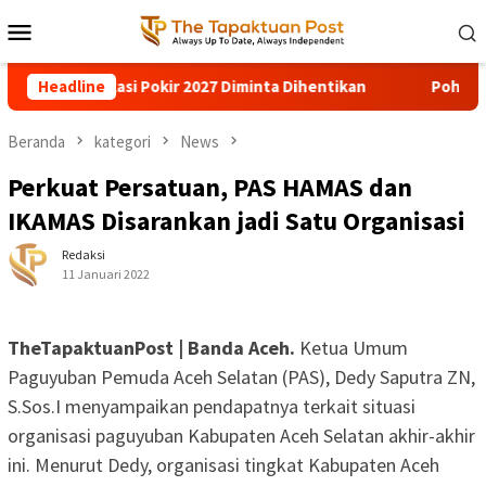
Loncat
Menu
ke
Mobile
konten
inta Dihentikan
Headline
Pohon Besar Tumbang Diterjang Angin Ke
Beranda
kategori
News
Perkuat Persatuan, PAS HAMAS dan
IKAMAS Disarankan jadi Satu Organisasi
Redaksi
11 Januari 2022
TheTapaktuanPost | Banda Aceh.
Ketua Umum
Paguyuban Pemuda Aceh Selatan (PAS), Dedy Saputra ZN,
S.Sos.I menyampaikan pendapatnya terkait situasi
organisasi paguyuban Kabupaten Aceh Selatan akhir-akhir
ini. Menurut Dedy, organisasi tingkat Kabupaten Aceh