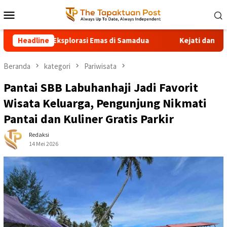
Loncat
Menu
ke
Mobile
konten
 Tetap Eksplorasi Emas di Samadua
Headline
Kejati dan Polda Ace
Beranda
kategori
Pariwisata
Pantai SBB Labuhanhaji Jadi Favorit
Wisata Keluarga, Pengunjung Nikmati
Pantai dan Kuliner Gratis Parkir
Redaksi
14 Mei 2026