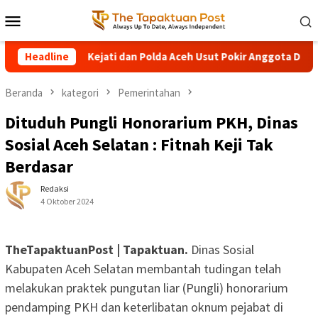
Loncat
Menu
ke
Mobile
konten
adua
Headline
Kejati dan Polda Aceh Usut Pokir Anggota DPRK Aceh
Beranda
kategori
Pemerintahan
Dituduh Pungli Honorarium PKH, Dinas
Sosial Aceh Selatan : Fitnah Keji Tak
Berdasar
Redaksi
4 Oktober 2024
TheTapaktuanPost | Tapaktuan.
Dinas Sosial
Kabupaten Aceh Selatan membantah tudingan telah
melakukan praktek pungutan liar (Pungli) honorarium
pendamping PKH dan keterlibatan oknum pejabat di