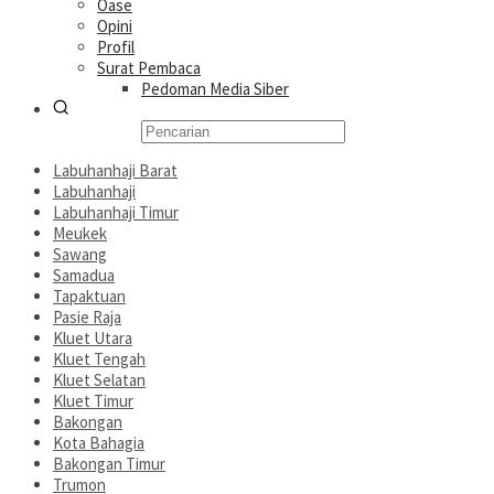
Oase
Opini
Profil
Surat Pembaca
Pedoman Media Siber
Labuhanhaji Barat
Labuhanhaji
Labuhanhaji Timur
Meukek
Sawang
Samadua
Tapaktuan
Pasie Raja
Kluet Utara
Kluet Tengah
Kluet Selatan
Kluet Timur
Bakongan
Kota Bahagia
Bakongan Timur
Trumon