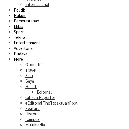
Internasional
Politik
Hukum
Pemerintahan
Ekbis
Sport
Tekno
Entertainment
Advertorial
Budaya
More
Otomotif
Travel
Sain
Gaya
Health
Editorial
Citizen Reporter
#Editorial TheTapaktuanPost
Feature
Histori
Kampus
Multimedia