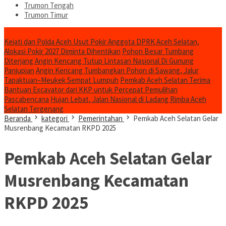
Trumon Tengah
Trumon Timur
Headline
Kejati dan Polda Aceh Usut Pokir Anggota DPRK Aceh Selatan,
Alokasi Pokir 2027 Diminta Dihentikan
Pohon Besar Tumbang
Diterjang Angin Kencang Tutup Lintasan Nasional Di Gunung
Panjupian
Angin Kencang Tumbangkan Pohon di Sawang, Jalur
Tapaktuan–Meukek Sempat Lumpuh
Pemkab Aceh Selatan Terima
Bantuan Excavator dari KKP untuk Percepat Pemulihan
Pascabencana
Hujan Lebat, Jalan Nasional di Ladang Rimba Aceh
Selatan Tergenang
Beranda
kategori
Pemerintahan
Pemkab Aceh Selatan Gelar
Musrenbang Kecamatan RKPD 2025
Pemkab Aceh Selatan Gelar
Musrenbang Kecamatan
RKPD 2025