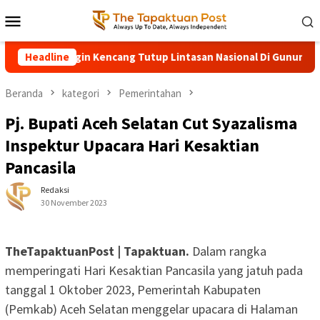
Loncat
Menu
ke
Mobile
konten
terjang Angin Kencang Tutup Lintasan Nasional Di Gunung Panj
Headline
Beranda
kategori
Pemerintahan
Pj. Bupati Aceh Selatan Cut Syazalisma
Inspektur Upacara Hari Kesaktian
Pancasila
Redaksi
30 November 2023
TheTapaktuanPost | Tapaktuan.
Dalam rangka
memperingati Hari Kesaktian Pancasila yang jatuh pada
tanggal 1 Oktober 2023, Pemerintah Kabupaten
(Pemkab) Aceh Selatan menggelar upacara di Halaman