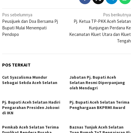
Navigasi
Pos sebelumnya
Pos berikutnya
Peusijuek dan Doa Bersama Pj
Pj. Ketua TP-PKK Aceh Selatan
pos
Bupati Mulai Menempati
Kunjungan Perdana Ke
Pendopo
Kecamatan Kluet Utara dan Kluet
Tengah
POS TERKAIT
Cut Syazalisma Mundur
Jabatan Pj. Bupati Aceh
Sebagai Sekda Aceh Selatan
Selatan Resmi Diperpanjang
oleh Mendagri
Pj. Bupati Aceh Selatan Hadiri
Pj. Bupati Aceh Selatan Terima
Pengarahan Presiden Jokowi
Penghargaan BKPRMI Award
di IKN
Pemkab Aceh Selatan Terima
Baznas Tunjuk Aceh Selatan
Duplikat Bendera Pusaka
Tuan Rumah ToT Pengajaran Al-