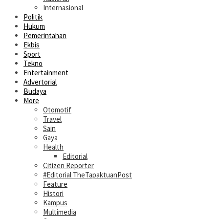
Internasional
Politik
Hukum
Pemerintahan
Ekbis
Sport
Tekno
Entertainment
Advertorial
Budaya
More
Otomotif
Travel
Sain
Gaya
Health
Editorial
Citizen Reporter
#Editorial TheTapaktuanPost
Feature
Histori
Kampus
Multimedia