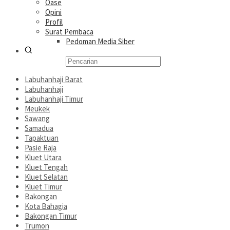
Oase
Opini
Profil
Surat Pembaca
Pedoman Media Siber
Labuhanhaji Barat
Labuhanhaji
Labuhanhaji Timur
Meukek
Sawang
Samadua
Tapaktuan
Pasie Raja
Kluet Utara
Kluet Tengah
Kluet Selatan
Kluet Timur
Bakongan
Kota Bahagia
Bakongan Timur
Trumon