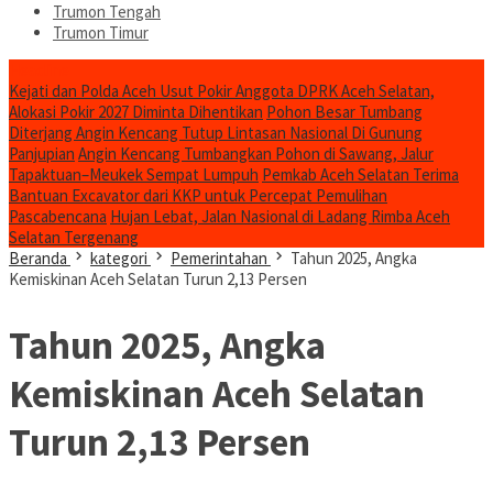
Trumon Tengah
Trumon Timur
Headline
Kejati dan Polda Aceh Usut Pokir Anggota DPRK Aceh Selatan,
Alokasi Pokir 2027 Diminta Dihentikan
Pohon Besar Tumbang
Diterjang Angin Kencang Tutup Lintasan Nasional Di Gunung
Panjupian
Angin Kencang Tumbangkan Pohon di Sawang, Jalur
Tapaktuan–Meukek Sempat Lumpuh
Pemkab Aceh Selatan Terima
Bantuan Excavator dari KKP untuk Percepat Pemulihan
Pascabencana
Hujan Lebat, Jalan Nasional di Ladang Rimba Aceh
Selatan Tergenang
Beranda
kategori
Pemerintahan
Tahun 2025, Angka
Kemiskinan Aceh Selatan Turun 2,13 Persen
Tahun 2025, Angka
Kemiskinan Aceh Selatan
Turun 2,13 Persen