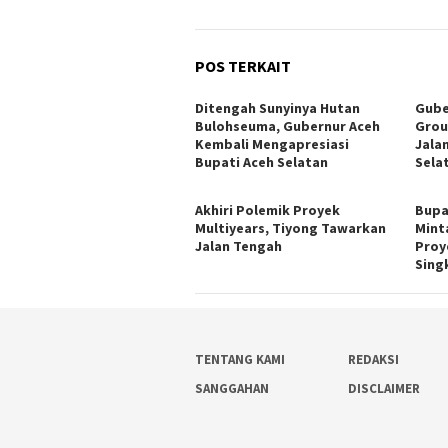
POS TERKAIT
Ditengah Sunyinya Hutan
Gube
Bulohseuma, Gubernur Aceh
Grou
Kembali Mengapresiasi
Jala
Bupati Aceh Selatan
Sela
Akhiri Polemik Proyek
Bupa
Multiyears, Tiyong Tawarkan
Mint
Jalan Tengah
Proy
Singk
TENTANG KAMI
REDAKSI
SANGGAHAN
DISCLAIMER