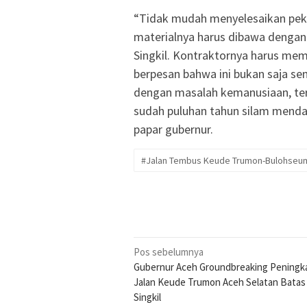
“Tidak mudah menyelesaikan pekerj
materialnya harus dibawa dengan
Singkil. Kontraktornya harus me
berpesan bahwa ini bukan saja se
dengan masalah kemanusiaan, ter
sudah puluhan tahun silam mendam
papar gubernur.
#Jalan Tembus Keude Trumon-Bulohseu
Navigasi
Pos sebelumnya
Gubernur Aceh Groundbreaking Peningk
pos
Jalan Keude Trumon Aceh Selatan Batas
Singkil