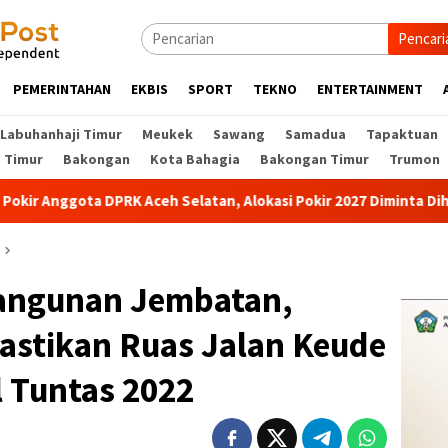
Pencari
PEMERINTAHAN
EKBIS
SPORT
TEKNO
ENTERTAINMENT
Labuhanhaji Timur
Meukek
Sawang
Samadua
Tapaktuan
t Timur
Bakongan
Kota Bahagia
Bakongan Timur
Trumon
a DPRK Aceh Selatan, Alokasi Pokir 2027 Diminta Dihentikan
angunan Jembatan,
astikan Ruas Jalan Keude
l Tuntas 2022