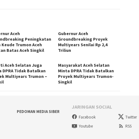
rnur Aceh
Gubernur Aceh
ndbreaking Peningkatan
Groundbreaking Proyek
n Keude Trumon Aceh
Multiyears Senilai Rp 2,4
tan Batas Aceh Singkil
Triliun
ti Aceh Selatan Juga
Masyarakat Aceh Selatan
a DPRA Tidak Batalkan
Minta DPRA Tidak Batalkan
ek Multiyears Trumon –
Proyek Multiyears Trumon-
il
Singkil
JARINGAN SOCIAL
PEDOMAN MEDIA SIBER
Facebook
Twitter
Youtube
RSS