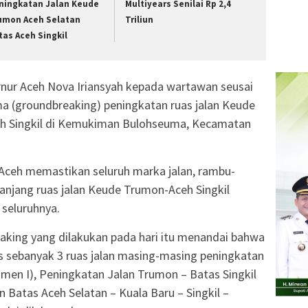
ningkatan Jalan Keude
Multiyears Senilai Rp 2,4
umon Aceh Selatan
Triliun
tas Aceh Singkil
nur Aceh Nova Iriansyah kepada wartawan seusai
a (groundbreaking) peningkatan ruas jalan Keude
eh Singkil di Kemukiman Bulohseuma, Kecamatan
Aceh memastikan seluruh marka jalan, rambu-
epanjang ruas jalan Keude Trumon-Aceh Singkil
 seluruhnya.
king yang dilakukan pada hari itu menandai bahwa
s sebanyak 3 ruas jalan masing-masing peningkatan
gmen I), Peningkatan Jalan Trumon – Batas Singkil
 Batas Aceh Selatan – Kuala Baru – Singkil –