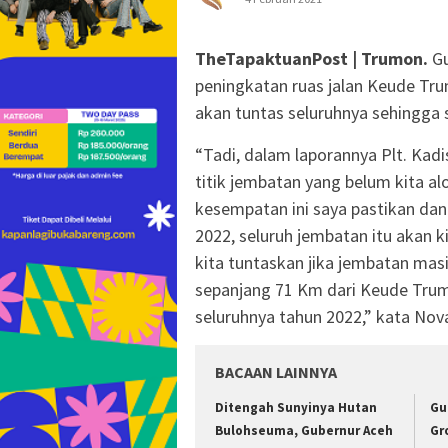
TheTapaktuanPost | Trumon.
Gu
peningkatan ruas jalan Keude Tru
akan tuntas seluruhnya sehingga
“Tadi, dalam laporannya Plt. Ka
titik jembatan yang belum kita a
kesempatan ini saya pastikan da
2022, seluruh jembatan itu akan k
kita tuntaskan jika jembatan mas
sepanjang 71 Km dari Keude Trumo
seluruhnya tahun 2022,” kata Nova
BACAAN LAINNYA
Ditengah Sunyinya Hutan
Gu
Bulohseuma, Gubernur Aceh
Gr