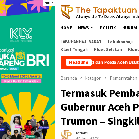
Loncat
tutup
ke
konten
HOME
NEWS
POLITIK
HUKUM
LABUHANHAJI BARAT
Labuhanhaji
Kluet Tengah
Kluet Selatan
Klue
Kejati dan Polda Aceh Usut Pokir Anggot
Headline
Beranda
kategori
Pemerintahan
Termasuk Pemb
Gubernur Aceh P
Trumon – Singki
Redaksi
4 Februari 2021