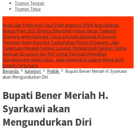
Trumon Tengah
Trumon Timur
Headline
Kejati dan Polda Aceh Usut Pokir Anggota DPRK Aceh Selatan,
Alokasi Pokir 2027 Diminta Dihentikan
Pohon Besar Tumbang
Diterjang Angin Kencang Tutup Lintasan Nasional Di Gunung
Panjupian
Angin Kencang Tumbangkan Pohon di Sawang, Jalur
Tapaktuan–Meukek Sempat Lumpuh
Pemkab Aceh Selatan Terima
Bantuan Excavator dari KKP untuk Percepat Pemulihan
Pascabencana
Hujan Lebat, Jalan Nasional di Ladang Rimba Aceh
Selatan Tergenang
Beranda
kategori
Politik
Bupati Bener Meriah H. Syarkawi
akan Mengundurkan Diri
Bupati Bener Meriah H.
Syarkawi akan
Mengundurkan Diri