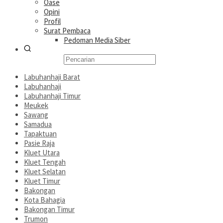
Oase
Opini
Profil
Surat Pembaca
Pedoman Media Siber
Labuhanhaji Barat
Labuhanhaji
Labuhanhaji Timur
Meukek
Sawang
Samadua
Tapaktuan
Pasie Raja
Kluet Utara
Kluet Tengah
Kluet Selatan
Kluet Timur
Bakongan
Kota Bahagia
Bakongan Timur
Trumon