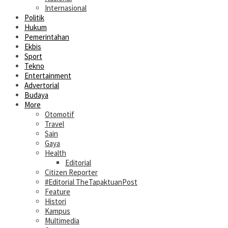
Internasional
Politik
Hukum
Pemerintahan
Ekbis
Sport
Tekno
Entertainment
Advertorial
Budaya
More
Otomotif
Travel
Sain
Gaya
Health
Editorial
Citizen Reporter
#Editorial TheTapaktuanPost
Feature
Histori
Kampus
Multimedia