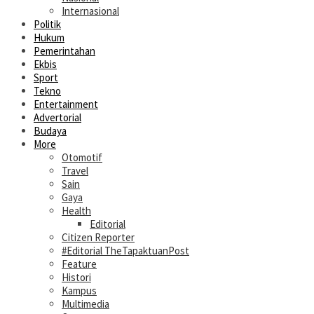
Internasional
Politik
Hukum
Pemerintahan
Ekbis
Sport
Tekno
Entertainment
Advertorial
Budaya
More
Otomotif
Travel
Sain
Gaya
Health
Editorial
Citizen Reporter
#Editorial TheTapaktuanPost
Feature
Histori
Kampus
Multimedia