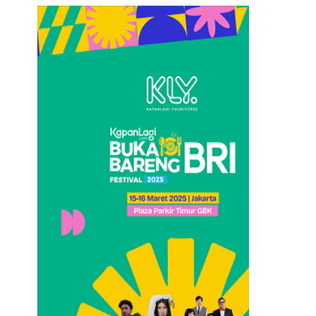
Loncat
ke
konten