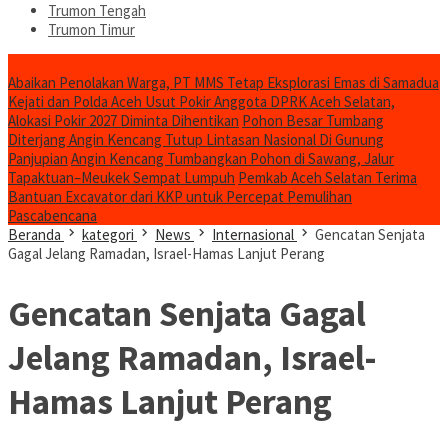
Trumon Tengah
Trumon Timur
Headline
Abaikan Penolakan Warga, PT MMS Tetap Eksplorasi Emas di Samadua
Kejati dan Polda Aceh Usut Pokir Anggota DPRK Aceh Selatan,
Alokasi Pokir 2027 Diminta Dihentikan
Pohon Besar Tumbang
Diterjang Angin Kencang Tutup Lintasan Nasional Di Gunung
Panjupian
Angin Kencang Tumbangkan Pohon di Sawang, Jalur
Tapaktuan–Meukek Sempat Lumpuh
Pemkab Aceh Selatan Terima
Bantuan Excavator dari KKP untuk Percepat Pemulihan
Pascabencana
Beranda
kategori
News
Internasional
Gencatan Senjata
Gagal Jelang Ramadan, Israel-Hamas Lanjut Perang
Gencatan Senjata Gagal
Jelang Ramadan, Israel-
Hamas Lanjut Perang