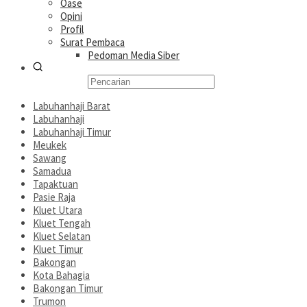
Oase
Opini
Profil
Surat Pembaca
Pedoman Media Siber
Labuhanhaji Barat
Labuhanhaji
Labuhanhaji Timur
Meukek
Sawang
Samadua
Tapaktuan
Pasie Raja
Kluet Utara
Kluet Tengah
Kluet Selatan
Kluet Timur
Bakongan
Kota Bahagia
Bakongan Timur
Trumon