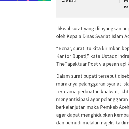
175 Kali
Pe
Pa
Ihkwal surat yang dilayangkan bup
oleh Kepala Dinas Syariat Islam A
“Benar, surat itu kita kirimkan k
Kantor Bupati,” kata Ustadz Indr
TheTapaktuanPost via pesan aplik
Dalam surat bupati tersebut dis
maraknya pelanggaran syariat isl
terutama perbuatan khalwat, ikhti
mengantisipasi agar pelanggaran 
berkelanjutan maka Pemkab Aceh
agar dapat menghidupkan kembal
dan pemudi melalui majelis takl