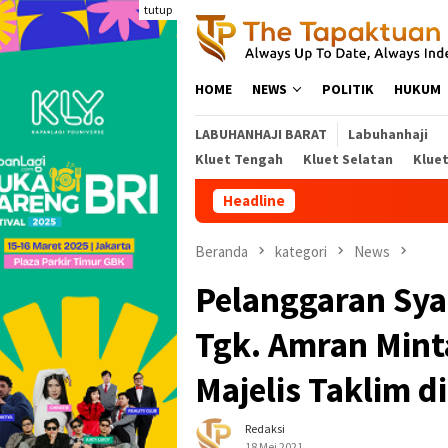
Loncat
tutup
ke
konten
HOME
NEWS
POLITIK
HUKUM
LABUHANHAJI BARAT
Labuhanhaji
Kluet Tengah
Kluet Selatan
Klue
Headline
Beranda
kategori
News
Pelanggaran Sya
Tgk. Amran Mint
Majelis Taklim
Redaksi
18 Mei 2021