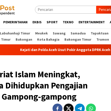
Pencari
PEMERINTAHAN
EKBIS
SPORT
TEKNO
ENTERTAINMENT
Labuhanhaji Timur
Meukek
Sawang
Samadua
Tapaktuan
t Timur
Bakongan
Kota Bahagia
Bakongan Timur
Trumon
Kejati dan Polda Aceh Usut Pokir Anggota DPRK Aceh Selatan,
riat Islam Meningkat,
a Dihidupkan Pengajian
 di Gampong-gampong