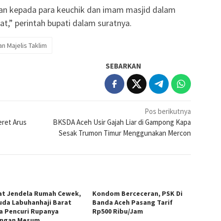
skan kepada para keuchik dan imam masjid dalam
t,” perintah bupati dalam suratnya.
n Majelis Taklim
SEBARKAN
Pos berikutnya
eret Arus
BKSDA Aceh Usir Gajah Liar di Gampong Kapa
Sesak Trumon Timur Menggunakan Mercon
at Jendela Rumah Cewek,
Kondom Berceceran, PSK Di
da Labuhanhaji Barat
Banda Aceh Pasang Tarif
ra Pencuri Rupanya
Rp500 Ribu/Jam
ngan Mesum