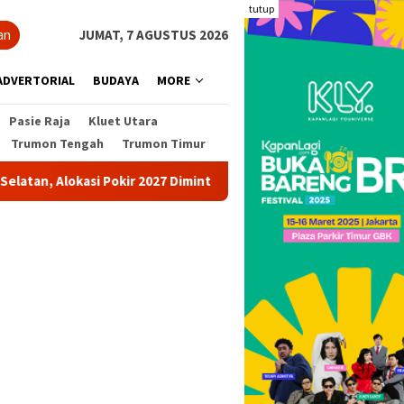
tutup
an
JUMAT, 7 AGUSTUS 2026
ADVERTORIAL
BUDAYA
MORE
Pasie Raja
Kluet Utara
Trumon Tengah
Trumon Timur
 Alokasi Pokir 2027 Diminta Dihentikan
Pohon Besar Tumb