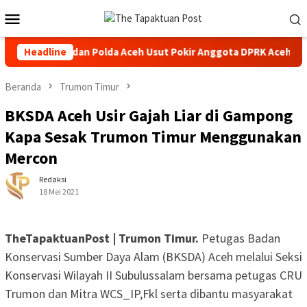
Loncat
Menu
ke
Mobile
konten
Kejati dan Polda Aceh Usut Pokir Anggota DPRK Aceh Selatan,
Headline
Beranda
Trumon Timur
BKSDA Aceh Usir Gajah Liar di Gampong
Kapa Sesak Trumon Timur Menggunakan
Mercon
Redaksi
18 Mei 2021
TheTapaktuanPost | Trumon Timur.
Petugas Badan
Konservasi Sumber Daya Alam (BKSDA) Aceh melalui Seksi
Konservasi Wilayah II Subulussalam bersama petugas CRU
Trumon dan Mitra WCS_IP,Fkl serta dibantu masyarakat