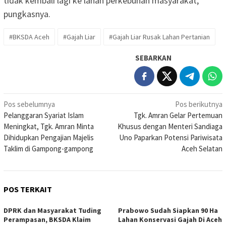
tidak kembali lagi ke lahan perkebunan masyarakat,”
pungkasnya.
#BKSDA Aceh
#Gajah Liar
#Gajah Liar Rusak Lahan Pertanian
SEBARKAN
Navigasi
Pos sebelumnya
Pos berikutnya
Pelanggaran Syariat Islam
Tgk. Amran Gelar Pertemuan
pos
Meningkat, Tgk. Amran Minta
Khusus dengan Menteri Sandiaga
Dihidupkan Pengajian Majelis
Uno Paparkan Potensi Pariwisata
Taklim di Gampong-gampong
Aceh Selatan
POS TERKAIT
DPRK dan Masyarakat Tuding
Prabowo Sudah Siapkan 90 Ha
Perampasan, BKSDA Klaim
Lahan Konservasi Gajah Di Aceh