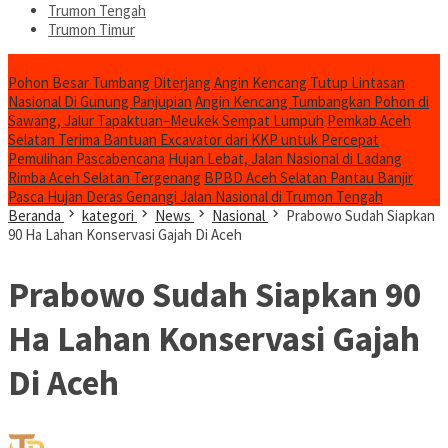
Trumon Tengah
Trumon Timur
Headline
Pohon Besar Tumbang Diterjang Angin Kencang Tutup Lintasan
Nasional Di Gunung Panjupian
Angin Kencang Tumbangkan Pohon di
Sawang, Jalur Tapaktuan–Meukek Sempat Lumpuh
Pemkab Aceh
Selatan Terima Bantuan Excavator dari KKP untuk Percepat
Pemulihan Pascabencana
Hujan Lebat, Jalan Nasional di Ladang
Rimba Aceh Selatan Tergenang
BPBD Aceh Selatan Pantau Banjir
Pasca Hujan Deras Genangi Jalan Nasional di Trumon Tengah
Beranda
kategori
News
Nasional
Prabowo Sudah Siapkan
90 Ha Lahan Konservasi Gajah Di Aceh
Prabowo Sudah Siapkan 90
Ha Lahan Konservasi Gajah
Di Aceh