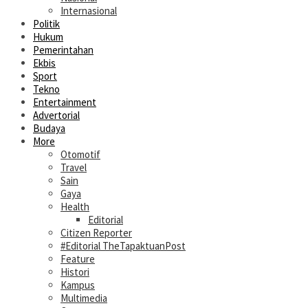
Internasional
Politik
Hukum
Pemerintahan
Ekbis
Sport
Tekno
Entertainment
Advertorial
Budaya
More
Otomotif
Travel
Sain
Gaya
Health
Editorial
Citizen Reporter
#Editorial TheTapaktuanPost
Feature
Histori
Kampus
Multimedia