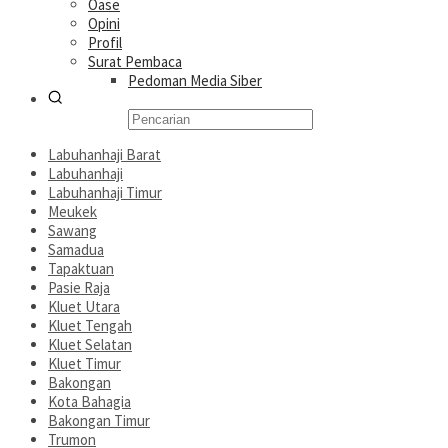
Oase
Opini
Profil
Surat Pembaca
Pedoman Media Siber
Labuhanhaji Barat
Labuhanhaji
Labuhanhaji Timur
Meukek
Sawang
Samadua
Tapaktuan
Pasie Raja
Kluet Utara
Kluet Tengah
Kluet Selatan
Kluet Timur
Bakongan
Kota Bahagia
Bakongan Timur
Trumon