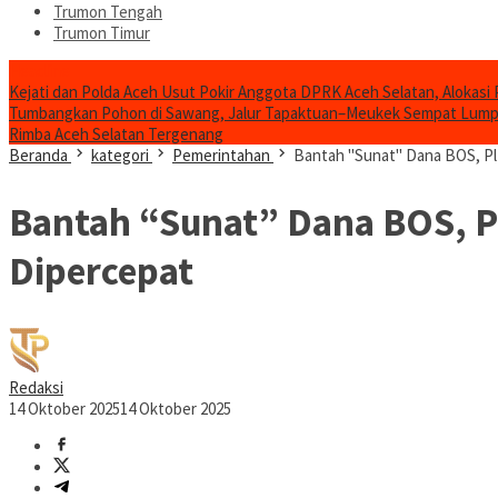
Trumon Tengah
Trumon Timur
Headline
Kejati dan Polda Aceh Usut Pokir Anggota DPRK Aceh Selatan, Alokasi 
Tumbangkan Pohon di Sawang, Jalur Tapaktuan–Meukek Sempat Lum
Rimba Aceh Selatan Tergenang
Beranda
kategori
Pemerintahan
Bantah "Sunat" Dana BOS, Plt
Bantah “Sunat” Dana BOS, Pl
Dipercepat
Redaksi
14 Oktober 2025
14 Oktober 2025