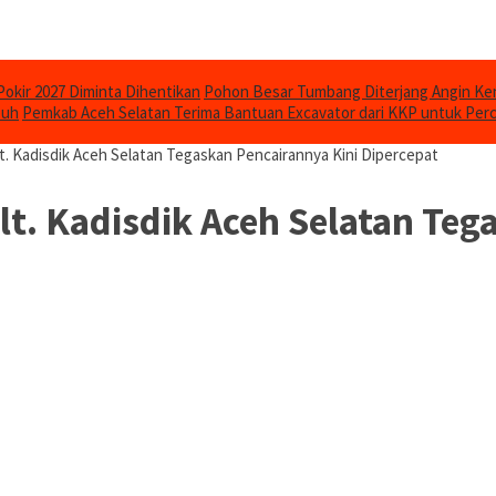
Pokir 2027 Diminta Dihentikan
Pohon Besar Tumbang Diterjang Angin Ken
puh
Pemkab Aceh Selatan Terima Bantuan Excavator dari KKP untuk Per
. Kadisdik Aceh Selatan Tegaskan Pencairannya Kini Dipercepat
t. Kadisdik Aceh Selatan Teg