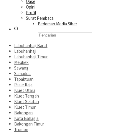
Oase
Opini
Profil
Surat Pembaca
Pedoman Media Siber
Labuhanhaji Barat
Labuhanhaji
Labuhanhaji Timur
Meukek
Sawang
Samadua
Tapaktuan
Pasie Raja
Kluet Utara
Kluet Tengah
Kluet Selatan
Kluet Timur
Bakongan
Kota Bahagia
Bakongan Timur
Trumon