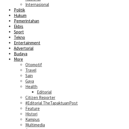
Internasional
Politik
Hukum
Pemerintahan
Ekbis
Sport
Tekno
Entertainment
Advertorial
Budaya
More
Otomotif
Travel
Sain
Gaya
Health
Editorial
Citizen Reporter
#Editorial TheTapaktuanPost
Feature
Histori
Kampus
Multimedia