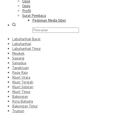
Oase
Opini
Profil
Surat Pembaca
Pedoman Media Siber
Labuhanhaji Barat
Labuhanhaji
Labuhanhaji Timur
Meukek
Sawang
Samadua
Tapaktuan
Pasie Raja
Kluet Utara
Kluet Tengah
Kluet Selatan
Kluet Timur
Bakongan
Kota Bahagia
Bakongan Timur
Trumon