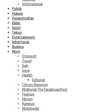
Internasional
Politik
Hukum
Pemerintahan
Ekbis
Sport
Tekno
Entertainment
Advertorial
Budaya
More
Otomotif
Travel
Sain
Gaya
Health
Editorial
Citizen Reporter
#Editorial TheTapaktuanPost
Feature
Histori
Kampus
Multimedia