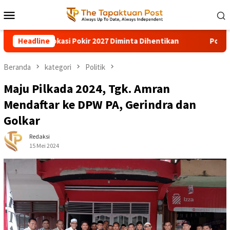
Loncat
Menu
ke
Mobile
konten
hentikan
Headline
Pohon Besar Tumbang Diterjang Angin Kencang T
Beranda
kategori
Politik
Maju Pilkada 2024, Tgk. Amran
Mendaftar ke DPW PA, Gerindra dan
Golkar
Redaksi
15 Mei 2024