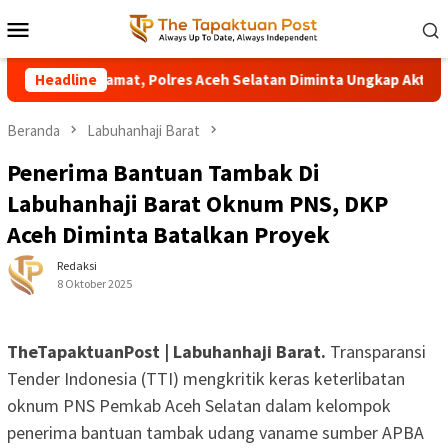
Loncat
Menu
ke
Mobile
konten
a di Manggamat, Polres Aceh Selatan Diminta Ungkap Aktornya
Headline
Beranda
Labuhanhaji Barat
Penerima Bantuan Tambak Di
Labuhanhaji Barat Oknum PNS, DKP
Aceh Diminta Batalkan Proyek
Redaksi
8 Oktober 2025
TheTapaktuanPost | Labuhanhaji Barat.
Transparansi
Tender Indonesia (TTI) mengkritik keras keterlibatan
oknum PNS Pemkab Aceh Selatan dalam kelompok
penerima bantuan tambak udang vaname sumber APBA