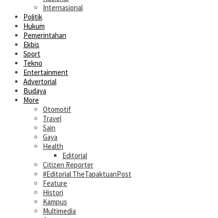
Internasional
Politik
Hukum
Pemerintahan
Ekbis
Sport
Tekno
Entertainment
Advertorial
Budaya
More
Otomotif
Travel
Sain
Gaya
Health
Editorial
Citizen Reporter
#Editorial TheTapaktuanPost
Feature
Histori
Kampus
Multimedia