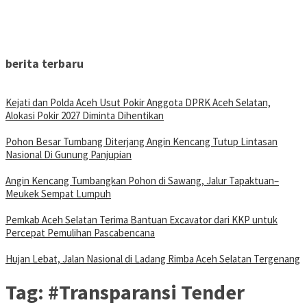
berita terbaru
Kejati dan Polda Aceh Usut Pokir Anggota DPRK Aceh Selatan,
Alokasi Pokir 2027 Diminta Dihentikan
Pohon Besar Tumbang Diterjang Angin Kencang Tutup Lintasan
Nasional Di Gunung Panjupian
Angin Kencang Tumbangkan Pohon di Sawang, Jalur Tapaktuan–
Meukek Sempat Lumpuh
Pemkab Aceh Selatan Terima Bantuan Excavator dari KKP untuk
Percepat Pemulihan Pascabencana
Hujan Lebat, Jalan Nasional di Ladang Rimba Aceh Selatan Tergenang
Tag:
#Transparansi Tender