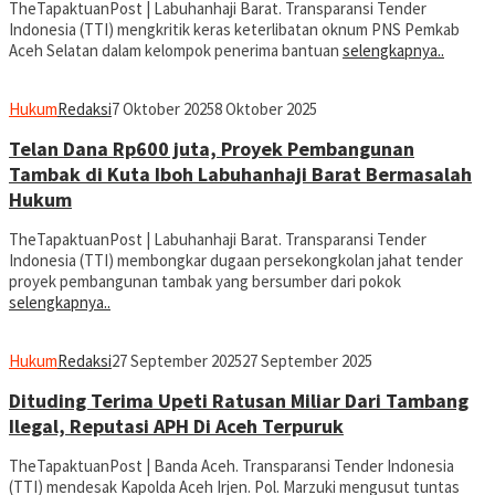
TheTapaktuanPost | Labuhanhaji Barat. Transparansi Tender
Indonesia (TTI) mengkritik keras keterlibatan oknum PNS Pemkab
Aceh Selatan dalam kelompok penerima bantuan
selengkapnya..
Hukum
Redaksi
7 Oktober 2025
8 Oktober 2025
Telan Dana Rp600 juta, Proyek Pembangunan
Tambak di Kuta Iboh Labuhanhaji Barat Bermasalah
Hukum
TheTapaktuanPost | Labuhanhaji Barat. Transparansi Tender
Indonesia (TTI) membongkar dugaan persekongkolan jahat tender
proyek pembangunan tambak yang bersumber dari pokok
selengkapnya..
Hukum
Redaksi
27 September 2025
27 September 2025
Dituding Terima Upeti Ratusan Miliar Dari Tambang
Ilegal, Reputasi APH Di Aceh Terpuruk
TheTapaktuanPost | Banda Aceh. Transparansi Tender Indonesia
(TTI) mendesak Kapolda Aceh Irjen. Pol. Marzuki mengusut tuntas