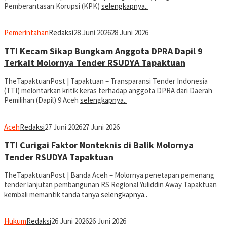
Pemberantasan Korupsi (KPK)
selengkapnya..
Pemerintahan
Redaksi
28 Juni 2026
28 Juni 2026
TTI Kecam Sikap Bungkam Anggota DPRA Dapil 9
Terkait Molornya Tender RSUDYA Tapaktuan
TheTapaktuanPost | Tapaktuan – Transparansi Tender Indonesia
(TTI) melontarkan kritik keras terhadap anggota DPRA dari Daerah
Pemilihan (Dapil) 9 Aceh
selengkapnya..
Aceh
Redaksi
27 Juni 2026
27 Juni 2026
TTI Curigai Faktor Nonteknis di Balik Molornya
Tender RSUDYA Tapaktuan
TheTapaktuanPost | Banda Aceh – Molornya penetapan pemenang
tender lanjutan pembangunan RS Regional Yuliddin Away Tapaktuan
kembali memantik tanda tanya
selengkapnya..
Hukum
Redaksi
26 Juni 2026
26 Juni 2026