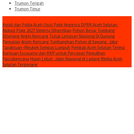
Trumon Tengah
Trumon Timur
Headline
Kejati dan Polda Aceh Usut Pokir Anggota DPRK Aceh Selatan,
Alokasi Pokir 2027 Diminta Dihentikan
Pohon Besar Tumbang
Diterjang Angin Kencang Tutup Lintasan Nasional Di Gunung
Panjupian
Angin Kencang Tumbangkan Pohon di Sawang, Jalur
Tapaktuan–Meukek Sempat Lumpuh
Pemkab Aceh Selatan Terima
Bantuan Excavator dari KKP untuk Percepat Pemulihan
Pascabencana
Hujan Lebat, Jalan Nasional di Ladang Rimba Aceh
Selatan Tergenang