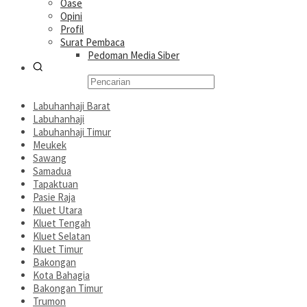
Oase
Opini
Profil
Surat Pembaca
Pedoman Media Siber
Labuhanhaji Barat
Labuhanhaji
Labuhanhaji Timur
Meukek
Sawang
Samadua
Tapaktuan
Pasie Raja
Kluet Utara
Kluet Tengah
Kluet Selatan
Kluet Timur
Bakongan
Kota Bahagia
Bakongan Timur
Trumon