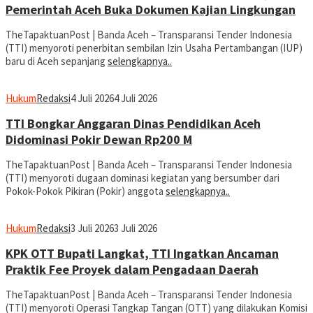
Pemerintah Aceh Buka Dokumen Kajian Lingkungan
TheTapaktuanPost | Banda Aceh – Transparansi Tender Indonesia
(TTI) menyoroti penerbitan sembilan Izin Usaha Pertambangan (IUP)
baru di Aceh sepanjang
selengkapnya..
Hukum
Redaksi
4 Juli 2026
4 Juli 2026
TTI Bongkar Anggaran Dinas Pendidikan Aceh
Didominasi Pokir Dewan Rp200 M
TheTapaktuanPost | Banda Aceh – Transparansi Tender Indonesia
(TTI) menyoroti dugaan dominasi kegiatan yang bersumber dari
Pokok-Pokok Pikiran (Pokir) anggota
selengkapnya..
Hukum
Redaksi
3 Juli 2026
3 Juli 2026
KPK OTT Bupati Langkat, TTI Ingatkan Ancaman
Praktik Fee Proyek dalam Pengadaan Daerah
TheTapaktuanPost | Banda Aceh – Transparansi Tender Indonesia
(TTI) menyoroti Operasi Tangkap Tangan (OTT) yang dilakukan Komisi