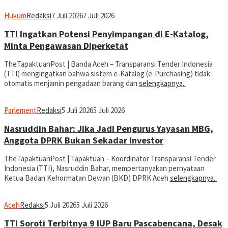
Hukum
Redaksi
7 Juli 2026
7 Juli 2026
TTI Ingatkan Potensi Penyimpangan di E-Katalog,
Minta Pengawasan Diperketat
TheTapaktuanPost | Banda Aceh – Transparansi Tender Indonesia
(TTI) mengingatkan bahwa sistem e-Katalog (e-Purchasing) tidak
otomatis menjamin pengadaan barang dan
selengkapnya..
Parlement
Redaksi
5 Juli 2026
5 Juli 2026
Nasruddin Bahar: Jika Jadi Pengurus Yayasan MBG,
Anggota DPRK Bukan Sekadar Investor
TheTapaktuanPost | Tapaktuan – Koordinator Transparansi Tender
Indonesia (TTI), Nasruddin Bahar, mempertanyakan pernyataan
Ketua Badan Kehormatan Dewan (BKD) DPRK Aceh
selengkapnya..
Aceh
Redaksi
5 Juli 2026
5 Juli 2026
TTI Soroti Terbitnya 9 IUP Baru Pascabencana, Desak