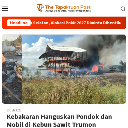
Loncat
Menu
ke
Mobile
konten
DPRK Aceh Selatan, Alokasi Pokir 2027 Diminta Dihentikan
Headline
13 Juli 2026
Kebakaran Hanguskan Pondok dan
Mobil di Kebun Sawit Trumon