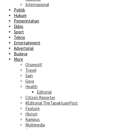
Internasional
Politik
Hukum
Pemerintahan
Ekbis
Sport
Tekno
Entertainment
Advertorial
Budaya
More
Otomotif
Travel
Sain
Gaya
Health
Editorial
Citizen Reporter
#Editorial TheTapaktuanPost
Feature
Histori
Kampus
Multimedia