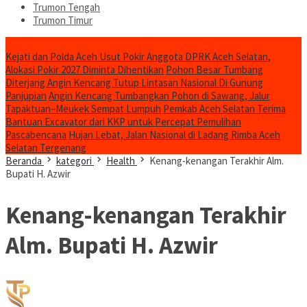
Trumon Tengah
Trumon Timur
Headline
Kejati dan Polda Aceh Usut Pokir Anggota DPRK Aceh Selatan,
Alokasi Pokir 2027 Diminta Dihentikan
Pohon Besar Tumbang
Diterjang Angin Kencang Tutup Lintasan Nasional Di Gunung
Panjupian
Angin Kencang Tumbangkan Pohon di Sawang, Jalur
Tapaktuan–Meukek Sempat Lumpuh
Pemkab Aceh Selatan Terima
Bantuan Excavator dari KKP untuk Percepat Pemulihan
Pascabencana
Hujan Lebat, Jalan Nasional di Ladang Rimba Aceh
Selatan Tergenang
Beranda
kategori
Health
Kenang-kenangan Terakhir Alm.
Bupati H. Azwir
Kenang-kenangan Terakhir
Alm. Bupati H. Azwir