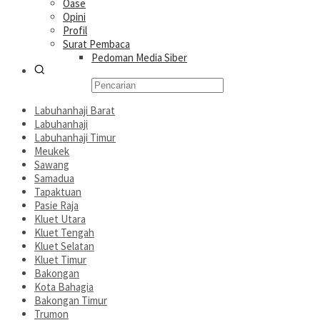
Oase
Opini
Profil
Surat Pembaca
Pedoman Media Siber
Labuhanhaji Barat
Labuhanhaji
Labuhanhaji Timur
Meukek
Sawang
Samadua
Tapaktuan
Pasie Raja
Kluet Utara
Kluet Tengah
Kluet Selatan
Kluet Timur
Bakongan
Kota Bahagia
Bakongan Timur
Trumon