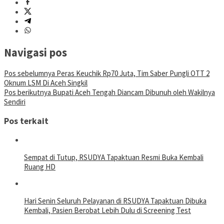
Navigasi pos
Pos sebelumnya
Peras Keuchik Rp70 Juta, Tim Saber Pungli OTT 2
Oknum LSM Di Aceh Singkil
Pos berikutnya
Bupati Aceh Tengah Diancam Dibunuh oleh Wakilnya
Sendiri
Pos terkait
Sempat di Tutup, RSUDYA Tapaktuan Resmi Buka Kembali
Ruang HD
Hari Senin Seluruh Pelayanan di RSUDYA Tapaktuan Dibuka
Kembali, Pasien Berobat Lebih Dulu di Screening Test